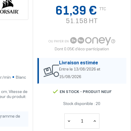
61,39 €
TTC
51.158 HT
OU PAYER EN
Dont 0.05€ d'éco-participation
Livraison estimée
Entre le 13/08/2026 et
15/08/2026
tr/min
Blanc
 cm, Vitesse de
EN STOCK -
PRODUIT NEUF
eur du produit:
Stock disponible : 20
ogramme de