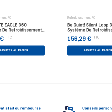
ement PC
Refroidissement PC
TE EAGLE 360
Be Quiet! Silent Loop 
 De Refroidissement
Système De Refroidi
 Pour CPU - 3x120mm
Liquide Tout-En-Un, 
Prix
TTC
TTC
 €
156,29 €
eurs ARGB, Écran LCD
Noir, Socket Intel Et 
, DAISY-CHAIN, Comp
AJOUTER AU PANIER
AJOUTER AU PANIE
Satisfait ou remboursé
Conseils person