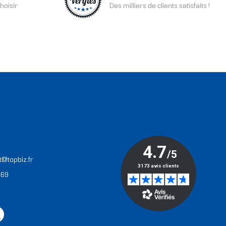
hoisir
Des milliers de clients satisfaits !
T
t@topbiz.fr
 69