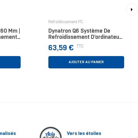
›
Refroidissement PC
360 Mm |
Dynatron Q6 Système De
ssement
Refroidissement D’ordinateur
360 Mm,
Processeur Refroidisseur D'air
Prix
TTC
63,59 €
AMD
9,2 Cm Noir 1 Pièce(s)
R
AJOUTER AU PANIER
nalisés
Vers les étoiles