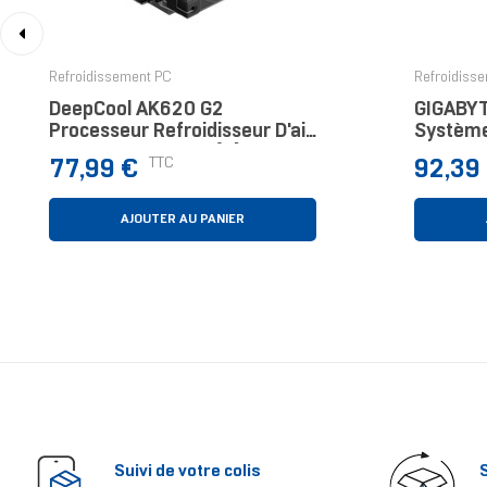
‹
Refroidissement PC
Refroidiss
DeepCool AK620 G2
GIGABY
Processeur Refroidisseur D'air
Système
12 Cm Noir 1 Pièce(s)
Liquide
Prix
Prix
TTC
77,99 €
92,39
Ventilat
Couleur
AJOUTER AU PANIER
Suivi de votre colis