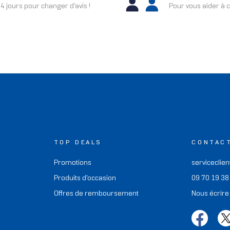
4 jours pour changer d'avis !
Pour vous aider à c
TOP DEALS
CONTAC
Promotions
serviceclien
Produits d'occasion
09 70 19 38
Offres de remboursement
Nous écrire