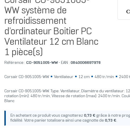
Corsair CO-9051005-
WW système de
refroidissement
d’ordinateur Boitier PC
Ventilateur 12 cm Blanc
1 pièce(s)
Référence :
CO-9051005-WW
- EAN :
0840006697978
Corsair CO-9051005-WW
Ventilateur
12 cm
480 tr/min
2400 
Corsair CO-9051005-WW. Type: Ventilateur, Diamètre du ventilateur: 12
rotation (min): 480 tr/min, Vitesse de rotation (max): 2400 tr/min. Coul
Blanc
En achetant ce produit vous cagnotterez
0,73 €
grâce à notre pr
fidélité. Votre panier totalisera ainsi une cagnotte de
0,73 €
.