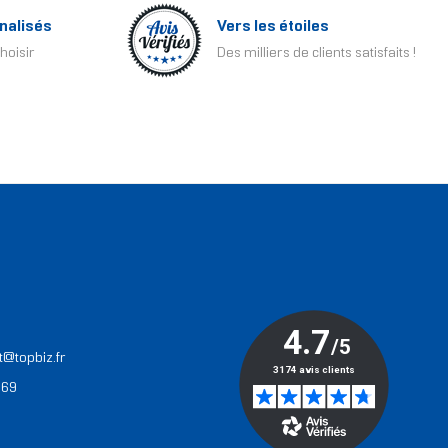
nalisés
Vers les étoiles
hoisir
Des milliers de clients satisfaits !
T
t@topbiz.fr
 69