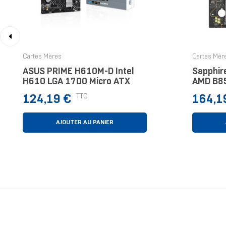
‹
Cartes Mères
Cartes Mèr
ASUS PRIME H610M-D Intel
Sapphir
H610 LGA 1700 Micro ATX
AMD B8
Micro A
Prix
Prix
TTC
124,19 €
164,1
AJOUTER AU PANIER