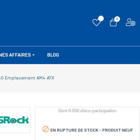
0
NES AFFAIRES
BLOG
550 Emplacement AM4 ATX
Dont 0.05€ d'éco-participation

EN RUPTURE DE STOCK -
PRODUIT NEUF