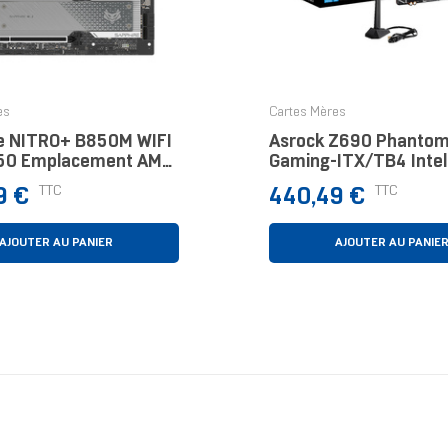
es
Cartes Mères
e NITRO+ B850M WIFI
Asrock Z690 Phanto
50 Emplacement AM5
Gaming-ITX/TB4 Inte
TX
LGA 1700 Mini ITX
Prix
TTC
TTC
9 €
440,49 €
AJOUTER AU PANIER
AJOUTER AU PANIE