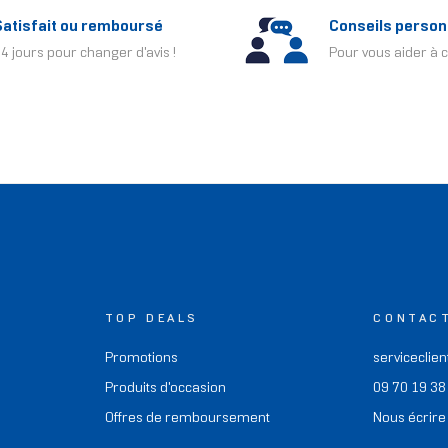
Satisfait ou remboursé
Conseils person
4 jours pour changer d'avis !
Pour vous aider à c
TOP DEALS
CONTAC
Promotions
serviceclien
Produits d'occasion
09 70 19 38
Offres de remboursement
Nous écrire