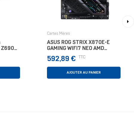
›
Cartes Mères
m
ASUS ROG STRIX X870E-E
l Z690
GAMING WIFI7 NEO AMD
X870E Emplacement AM5
Prix
TTC
592,89 €
ATX
R
AJOUTER AU PANIER