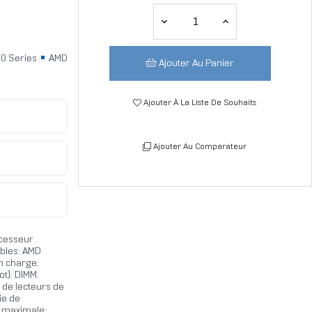
0 Series
AMD
Ajouter Au Panier
Ajouter À La Liste De Souhaits
Ajouter Au Comparateur
ocesseur
bles: AMD
n charge:
t): DIMM.
s de lecteurs de
ie de
n maximale: