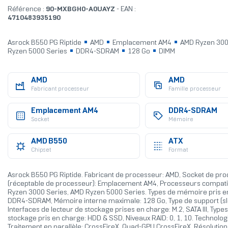
Référence :
90-MXBGH0-A0UAYZ
- EAN :
4710483935190
Asrock B550 PG Riptide
AMD
Emplacement AM4
AMD Ryzen 300
Ryzen 5000 Series
DDR4-SDRAM
128 Go
DIMM
AMD
AMD
Fabricant processeur
Famille processeur
Emplacement AM4
DDR4-SDRAM
Socket
Mémoire
AMD B550
ATX
Chipset
Format
Asrock B550 PG Riptide. Fabricant de processeur: AMD, Socket de pr
(réceptable de processeur): Emplacement AM4, Processeurs compati
Ryzen 3000 Series, AMD Ryzen 5000 Series. Types de mémoire pris e
DDR4-SDRAM, Mémoire interne maximale: 128 Go, Type de support (slo
Interfaces de lecteur de stockage prises en charge: M.2, SATA III, Type
stockage pris en charge: HDD & SSD, Niveaux RAID: 0, 1, 10. Technolog
Traitement en parallèle: CrossFireX, Quad-GPU CrossFireX, Résolutio