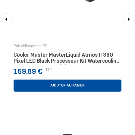
‹
›
Refroidissement PC
Cooler Master MasterLiquid Atmos II 360
Pixel LED Black Processeur Kit Watercooling
12 Cm Noir 1 Pièce(s)
Prix
TTC
169,89 €
AJOUTER AU PANIER