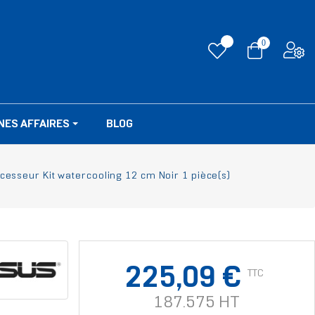
0
NES AFFAIRES
BLOG
cesseur Kit watercooling 12 cm Noir 1 pièce(s)
225,09 €
TTC
187.575 HT