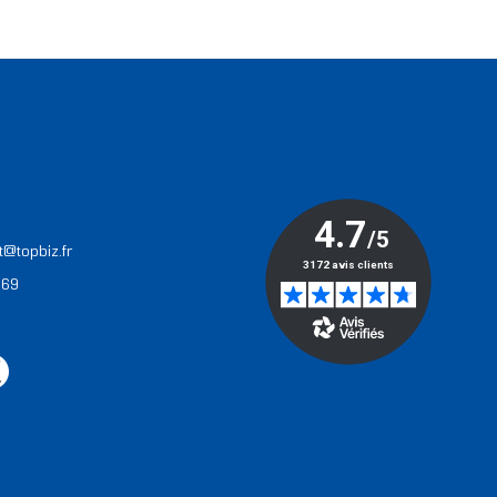
T
t@topbiz.fr
 69