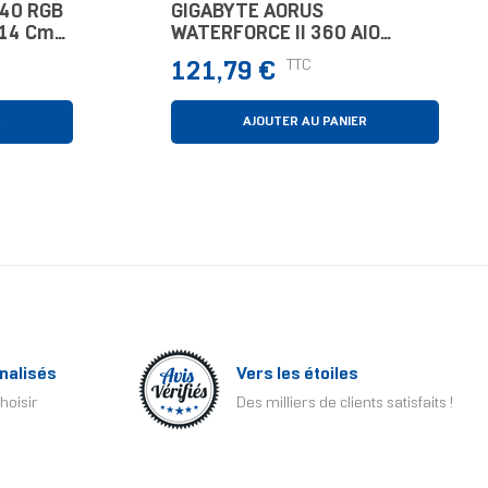
140 RGB
GIGABYTE AORUS
r 14 Cm
WATERFORCE II 360 AIO
Refroidisseur Liquide Pour
Prix
TTC
121,79 €
Processeur - 3x Ventilateurs
ARGB De 120 Mm, Mécanisme
D'emboîte
R
AJOUTER AU PANIER
nalisés
Vers les étoiles
hoisir
Des milliers de clients satisfaits !