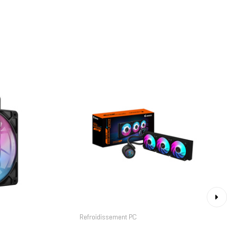
›
Refroidissement PC