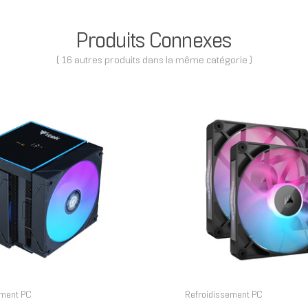
Produits Connexes
( 16 autres produits dans la même catégorie )
ement PC
Refroidissement PC