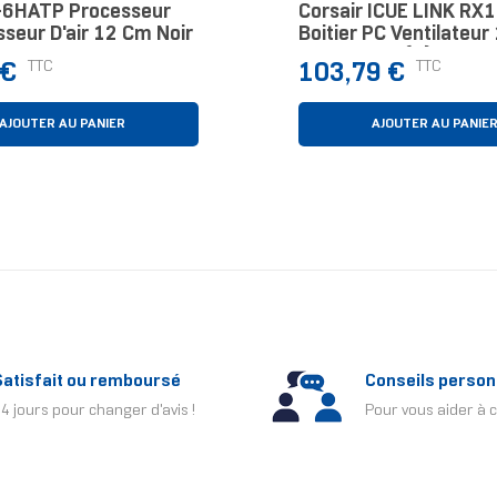
Y-6HATP Processeur
Corsair ICUE LINK RX
sseur D'air 12 Cm Noir
Boitier PC Ventilateu
Noir 2 Pièce(s)
Prix
TTC
TTC
 €
103,79 €
AJOUTER AU PANIER
AJOUTER AU PANIE
Satisfait ou remboursé
Conseils person
4 jours pour changer d'avis !
Pour vous aider à c