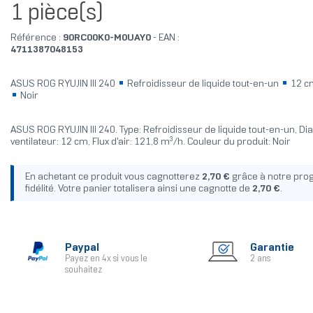
1 pièce(s)
Référence :
90RC00K0-M0UAY0
- EAN :
4711387048153
ASUS ROG RYUJIN III 240
Refroidisseur de liquide tout-en-un
12 
Noir
ASUS ROG RYUJIN III 240. Type: Refroidisseur de liquide tout-en-un, D
ventilateur: 12 cm, Flux d'air: 121,8 m³/h. Couleur du produit: Noir
En achetant ce produit vous cagnotterez
2,70 €
grâce à notre pr
fidélité. Votre panier totalisera ainsi une cagnotte de
2,70 €
.
Paypal
Garantie
Payez en 4x si vous le
2 ans
souhaitez