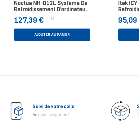
Noctua NH-D12L Système De
Itek IC
Refroidissement D’ordinateur
Refroidi
Processeur Refroidisseur D'air
Prix
Prix
TTC
127,39 €
95,09
Aluminium, Beige, Marron
AJOUTER AU PANIER
Suivi de votre colis
Aux petits oignons !
1