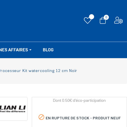
0
NES AFFAIRES
BLOG
Processeur Kit watercooling 12 cm Noir
Dont 0.50€ d'éco-participation

EN RUPTURE DE STOCK -
PRODUIT NEUF