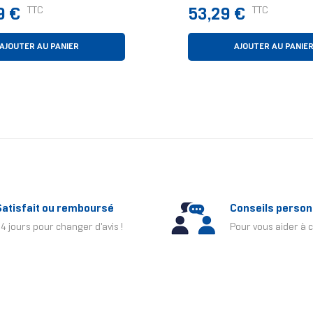
ateur Processeur
Noir 4 Pièce(s)
Prix
TTC
TTC
9 €
53,29 €
eur
ue/Radiateur
AJOUTER AU PANIER
AJOUTER AU PANIE
Satisfait ou remboursé
Conseils person
4 jours pour changer d'avis !
Pour vous aider à c