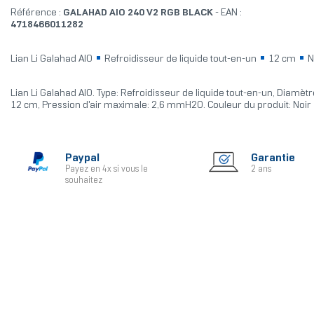
Référence :
GALAHAD AIO 240 V2 RGB BLACK
- EAN :
4718466011282
Lian Li Galahad AIO
Refroidisseur de liquide tout-en-un
12 cm
N
Lian Li Galahad AIO. Type: Refroidisseur de liquide tout-en-un, Diamètr
12 cm, Pression d'air maximale: 2,6 mmH2O. Couleur du produit: Noir
Paypal
Garantie
Payez en 4x si vous le
2 ans
souhaitez