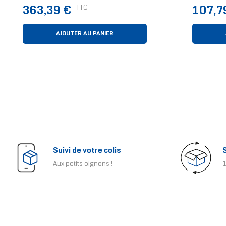
12 Cm Noir
D’ordin
Prix
Prix
TTC
363,39 €
107,7
Dissipat
Thermiq
AJOUTER AU PANIER
Suivi de votre colis
Aux petits oignons !
1