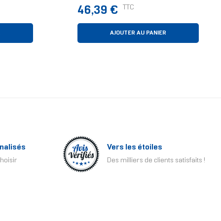
Blanc 1 Pièce(s)
Prix
TTC
46,39 €
R
AJOUTER AU PANIER
nalisés
Vers les étoiles
hoisir
Des milliers de clients satisfaits !