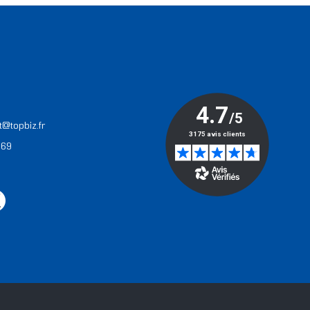
T
t@topbiz.fr
 69