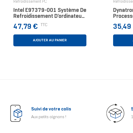
Refroidissement PC
Refroidiss
Intel E97379-001 Système De
Dynatro
Refroidissement D’ordinateur
Process
Processeur Kit De
Cm Noir
Prix
Prix
TTC
47,79 €
35,49
Refroidissement Noir 1
Pièce(s)
AJOUTER AU PANIER
Suivi de votre colis
Aux petits oignons !
1