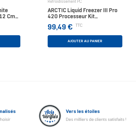
Refroidissement PC
ite
ARCTIC Liquid Freezer III Pro
r 12 Cm
420 Processeur Kit
Watercooling 12 Cm Noir 1
Prix
TTC
99,49 €
Pièce(s)
R
AJOUTER AU PANIER
nalisés
Vers les étoiles
hoisir
Des milliers de clients satisfaits !