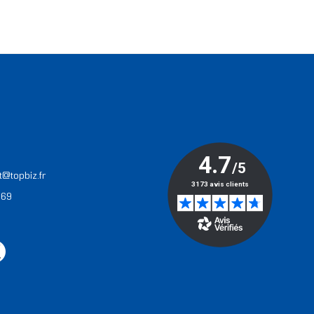
T
t@topbiz.fr
 69