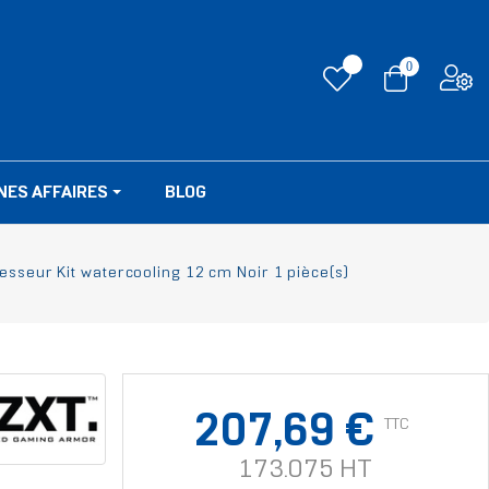
0
NES AFFAIRES
BLOG
esseur Kit watercooling 12 cm Noir 1 pièce(s)
207,69 €
TTC
173.075 HT