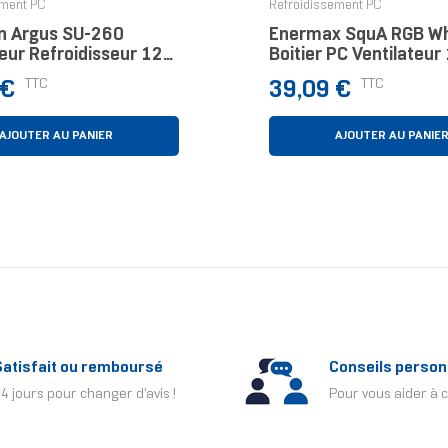
ement PC
Refroidissement PC
n Argus SU-260
Enermax SquA RGB Wh
eur Refroidisseur 12
Boitier PC Ventilateu
, Orange
Blanc
Prix
TTC
TTC
 €
39,09 €
AJOUTER AU PANIER
AJOUTER AU PANIE
Satisfait ou remboursé
Conseils person
4 jours pour changer d'avis !
Pour vous aider à c