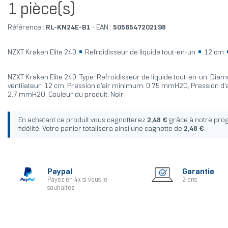
1 pièce(s)
Référence :
RL-KN24E-B1
- EAN :
5056547202198
NZXT Kraken Elite 240
Refroidisseur de liquide tout-en-un
12 cm
NZXT Kraken Elite 240. Type: Refroidisseur de liquide tout-en-un, Diam
ventilateur: 12 cm, Pression d'air minimum: 0,75 mmH2O, Pression d'
2,7 mmH2O. Couleur du produit: Noir
En achetant ce produit vous cagnotterez
2,48 €
grâce à notre pr
fidélité. Votre panier totalisera ainsi une cagnotte de
2,48 €
.
Paypal
Garantie
Payez en 4x si vous le
2 ans
souhaitez