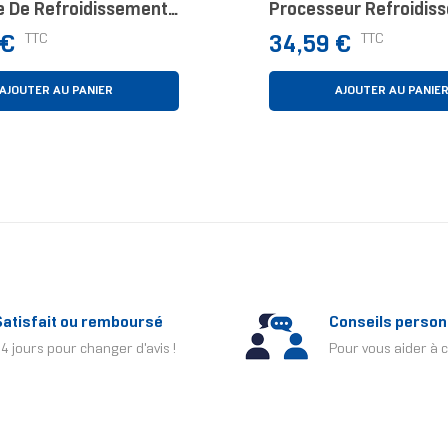
 De Refroidissement
Processeur Refroidiss
teur Boitier PC
Cm Noir
Prix
TTC
TTC
 €
34,59 €
sseur D'air
AJOUTER AU PANIER
AJOUTER AU PANIE
Satisfait ou remboursé
Conseils person
4 jours pour changer d'avis !
Pour vous aider à c