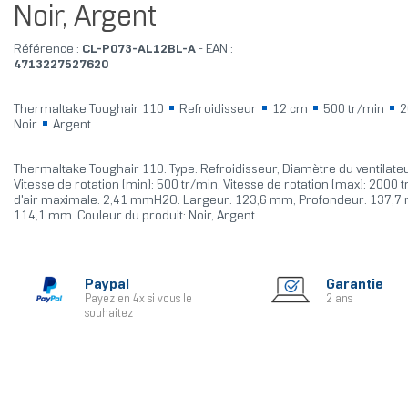
Noir, Argent
Référence :
CL-P073-AL12BL-A
- EAN :
4713227527620
Thermaltake Toughair 110
Refroidisseur
12 cm
500 tr/min
2
Noir
Argent
Thermaltake Toughair 110. Type: Refroidisseur, Diamètre du ventilate
Vitesse de rotation (min): 500 tr/min, Vitesse de rotation (max): 2000 
d'air maximale: 2,41 mmH2O. Largeur: 123,6 mm, Profondeur: 137,7
114,1 mm. Couleur du produit: Noir, Argent
Paypal
Garantie
Payez en 4x si vous le
2 ans
souhaitez