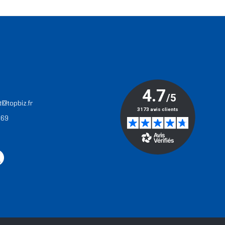
T
t@topbiz.fr
 69