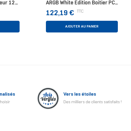
eur 12
ARGB White Edition Boitier PC
Kit Watercooling 12 Cm Blanc
Prix
TTC
122,19 €
R
AJOUTER AU PANIER
nalisés
Vers les étoiles
hoisir
Des milliers de clients satisfaits !