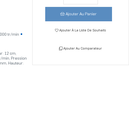
Ajouter Au Panier
Ajouter À La Liste De Souhaits
000 tr/min
Ajouter Au Comparateur
ur: 12 cm,
tr/min, Pression
 mm, Hauteur: