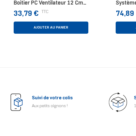
Boitier PC Ventilateur 12 Cm
Système
Blanc
D’ordina
Prix
Prix
TTC
33,79 €
74,89
Refroidi
AJOUTER AU PANIER
Suivi de votre colis
Aux petits oignons !
1