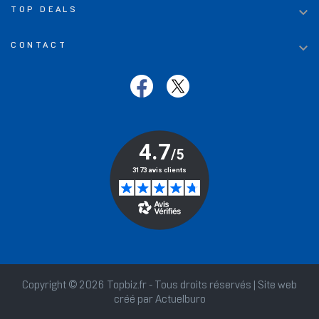

TOP DEALS

CONTACT
Copyright © 2026 Topbiz.fr - Tous droits réservés | Site web
créé par
Actuelburo