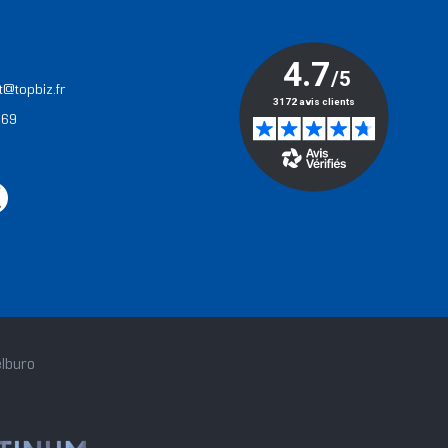
T
t@topbiz.fr
 69
lburo