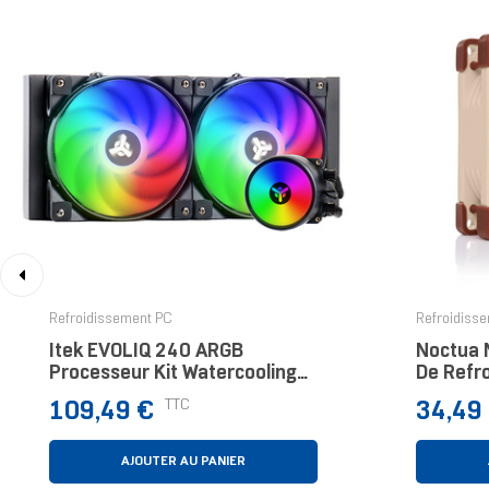
‹
Refroidissement PC
Refroidiss
Itek EVOLIQ 240 ARGB
Noctua
Processeur Kit Watercooling
De Refr
12 Cm
D’ordina
Prix
Prix
TTC
109,49 €
34,49
Ventilat
Marron
AJOUTER AU PANIER