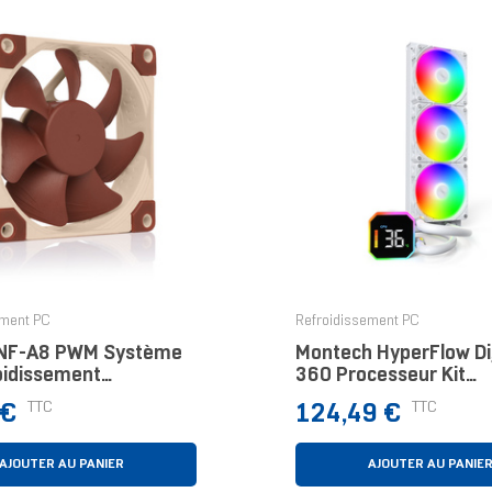
ement PC
Refroidissement PC
 NF-A8 PWM Système
Montech HyperFlow Dig
oidissement
360 Processeur Kit
teur Boitier PC
Watercooling 12 Cm B
Prix
TTC
TTC
 €
124,49 €
eur 8 Cm Beige,
Pièce(s)
AJOUTER AU PANIER
AJOUTER AU PANIE