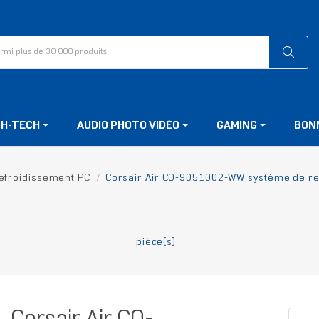
GH-TECH
AUDIO PHOTO VIDÉO
GAMING
BON
efroidissement PC
Corsair Air CO-9051002-WW système de refr
pièce(s)