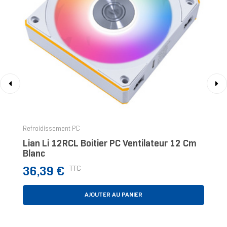
‹
›
Refroidissement PC
Lian Li 12RCL Boitier PC Ventilateur 12 Cm
Blanc
Prix
TTC
36,39 €
AJOUTER AU PANIER