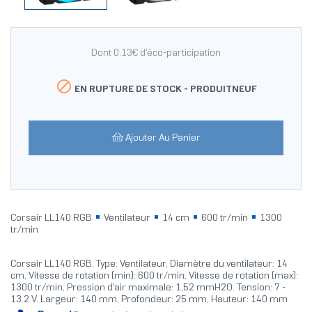
Dont 0.13€ d'éco-participation

EN RUPTURE DE STOCK -
PRODUITNEUF
Ajouter Au Panier
Corsair LL140 RGB
Ventilateur
14 cm
600 tr/min
1300
tr/min
Corsair LL140 RGB. Type: Ventilateur, Diamètre du ventilateur: 14
cm, Vitesse de rotation (min): 600 tr/min, Vitesse de rotation (max):
1300 tr/min, Pression d'air maximale: 1,52 mmH2O. Tension: 7 -
13.2 V. Largeur: 140 mm, Profondeur: 25 mm, Hauteur: 140 mm