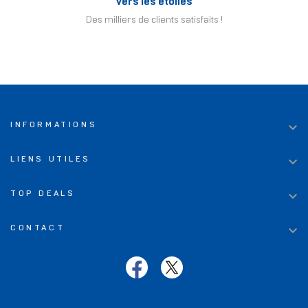
Vers les étoiles
Des milliers de clients satisfaits !

INFORMATIONS

LIENS UTILES

TOP DEALS

CONTACT