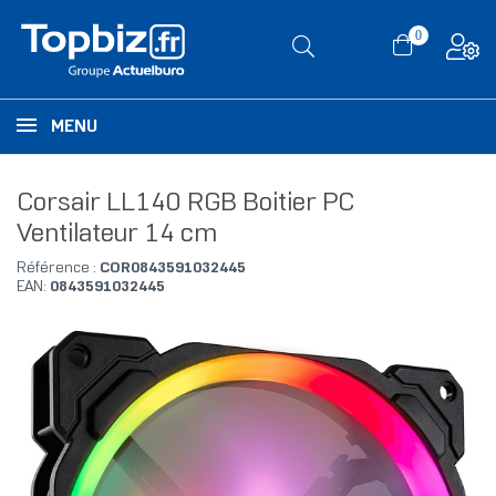
0
MENU
Corsair LL140 RGB Boitier PC
Ventilateur 14 cm
Référence :
COR0843591032445
EAN:
0843591032445
RUPTURE DE STOCK