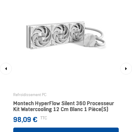
‹
›
Refroidissement PC
Montech HyperFlow Silent 360 Processeur
Kit Watercooling 12 Cm Blanc 1 Pièce(s)
Prix
TTC
98,09 €