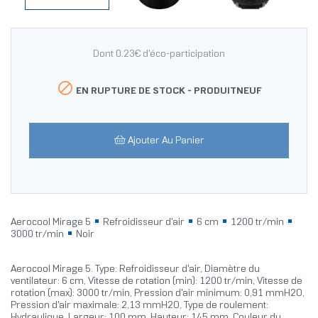
Dont 0.23€ d'éco-participation

EN RUPTURE DE STOCK -
PRODUITNEUF
Ajouter Au Panier
Aerocool Mirage 5
Refroidisseur d'air
6 cm
1200 tr/min
3000 tr/min
Noir
Aerocool Mirage 5. Type: Refroidisseur d'air, Diamètre du
ventilateur: 6 cm, Vitesse de rotation (min): 1200 tr/min, Vitesse de
rotation (max): 3000 tr/min, Pression d'air minimum: 0,91 mmH2O,
Pression d'air maximale: 2,13 mmH2O, Type de roulement:
Hydraulique. Largeur: 100 mm, Hauteur: 145 mm. Couleur du