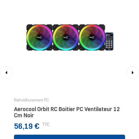
‹
›
Refroidissement PC
Aerocool Orbit RC Boitier PC Ventilateur 12
Cm Noir
Prix
TTC
56,19 €