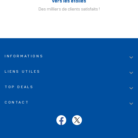
Vers les étoiles
Des milliers de clients satisfaits !

INFORMATIONS

LIENS UTILES

TOP DEALS

CONTACT