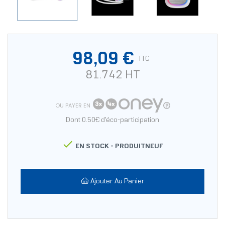
98,09 €
TTC
81.742 HT
OU PAYER EN
Dont 0.50€ d'éco-participation

EN STOCK -
PRODUITNEUF
Ajouter Au Panier