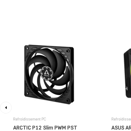
‹
Refroidissement PC
Refroidiss
ARCTIC P12 Slim PWM PST
ASUS A