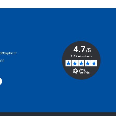
T
t@topbiz.fr
 69