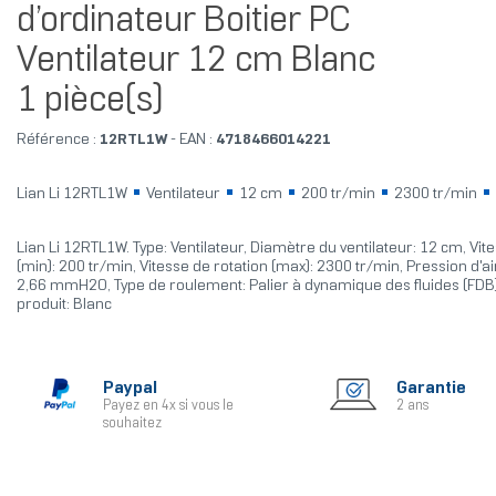
d’ordinateur Boitier PC
Ventilateur 12 cm Blanc
1 pièce(s)
Référence :
12RTL1W
- EAN :
4718466014221
Lian Li 12RTL1W
Ventilateur
12 cm
200 tr/min
2300 tr/min
Lian Li 12RTL1W. Type: Ventilateur, Diamètre du ventilateur: 12 cm, Vit
(min): 200 tr/min, Vitesse de rotation (max): 2300 tr/min, Pression d'a
2,66 mmH2O, Type de roulement: Palier à dynamique des fluides (FDB)
produit: Blanc
Paypal
Garantie
Payez en 4x si vous le
2 ans
souhaitez