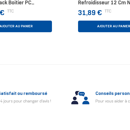
ack Boitier PC
Refroidisseur 12 Cm N
eur 12 Cm Noir 1
Prix
TTC
TTC
 €
31,89 €
AJOUTER AU PANIER
AJOUTER AU PANIE
Satisfait ou remboursé
Conseils person
4 jours pour changer d'avis !
Pour vous aider à c