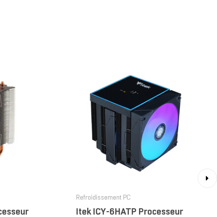
›
Refroidissement PC
cesseur
Itek ICY-6HATP Processeur