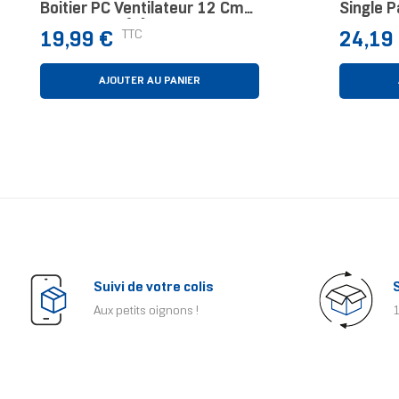
Boitier PC Ventilateur 12 Cm
Single P
Noir 1 Pièce(s)
Ventilat
Prix
Prix
TTC
19,99 €
24,19
Pièce(s)
AJOUTER AU PANIER
Suivi de votre colis
Aux petits oignons !
1