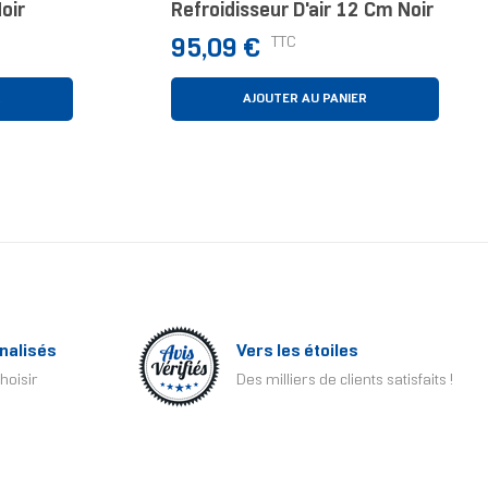
oir
Refroidisseur D'air 12 Cm Noir
Prix
TTC
95,09 €
R
AJOUTER AU PANIER
nalisés
Vers les étoiles
hoisir
Des milliers de clients satisfaits !