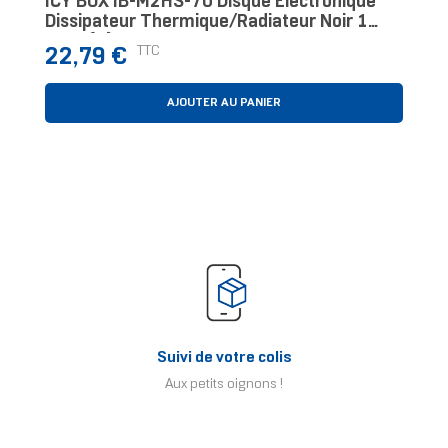
ICY BOX IB-M2HS-70 Disque Électronique
Dissipateur Thermique/Radiateur Noir 1
Pièce(s)
Prix
TTC
22,79 €
AJOUTER AU PANIER
Suivi de votre colis
Aux petits oignons !