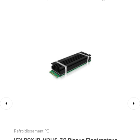
‹
›
Refroidissement PC