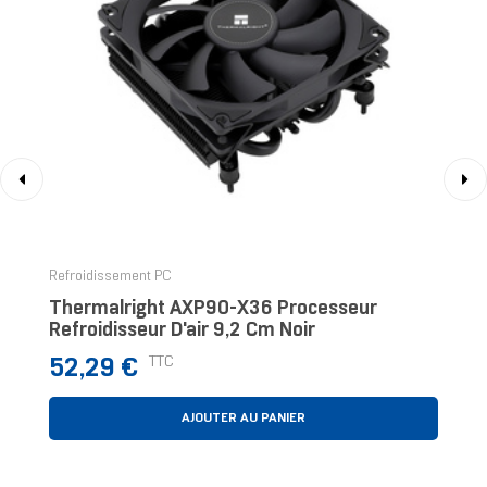
‹
›
Refroidissement PC
Thermalright AXP90-X36 Processeur
Refroidisseur D'air 9,2 Cm Noir
Prix
TTC
52,29 €
AJOUTER AU PANIER