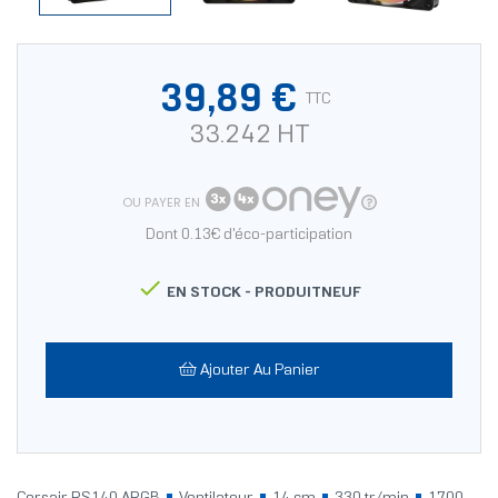
39,89 €
TTC
33.242 HT
OU PAYER EN
Dont 0.13€ d'éco-participation

EN STOCK -
PRODUITNEUF
Ajouter Au Panier