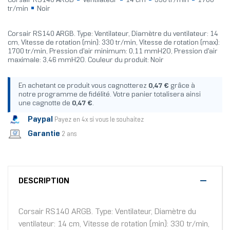
Corsair RS140 ARGB
Ventilateur
14 cm
330 tr/min
1700
tr/min
Noir
Corsair RS140 ARGB. Type: Ventilateur, Diamètre du ventilateur: 14
cm, Vitesse de rotation (min): 330 tr/min, Vitesse de rotation (max):
1700 tr/min, Pression d'air minimum: 0,11 mmH2O, Pression d'air
maximale: 3,46 mmH2O. Couleur du produit: Noir
En achetant ce produit vous cagnotterez
0,47 €
grâce à
notre programme de fidélité. Votre panier totalisera ainsi
une cagnotte de
0,47 €
.
Paypal
Payez en 4x si vous le souhaitez
Garantie
2 ans
DESCRIPTION
Corsair RS140 ARGB. Type: Ventilateur, Diamètre du
ventilateur: 14 cm, Vitesse de rotation (min): 330 tr/min,