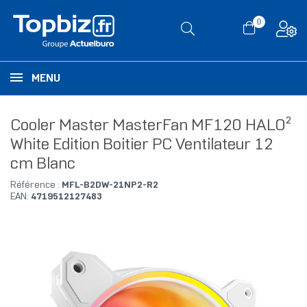
0
MENU
Cooler Master MasterFan MF120 HALO²
White Edition Boitier PC Ventilateur 12
cm Blanc
Référence :
MFL-B2DW-21NP2-R2
EAN:
4719512127483
RUPTURE DE STOCK