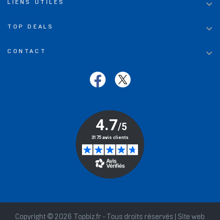

LIENS UTILES

TOP DEALS

CONTACT
Copyright © 2026 Topbiz.fr - Tous droits réservés | Site web