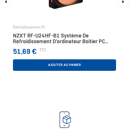
‹
›
Refroidissement PC
NZXT RF-U24HF-B1 Système De
Refroidissement D’ordinateur Boitier PC
Ventilateur Noir
Prix
TTC
51,69 €
AJOUTER AU PANIER