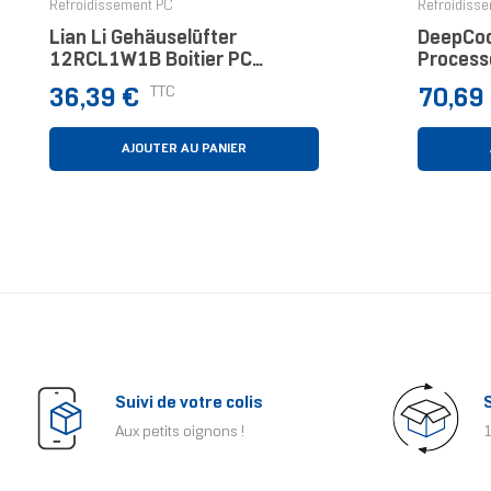
Refroidissement PC
Refroidiss
Lian Li Gehäuselüfter
DeepCoo
12RCL1W1B Boitier PC
Process
Ventilateur 12 Cm Noir
12 Cm B
Prix
Prix
TTC
36,39 €
70,69
AJOUTER AU PANIER
Suivi de votre colis
Aux petits oignons !
1