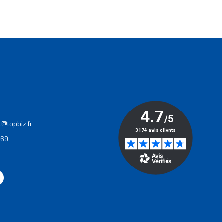
T
t@topbiz.fr
 69