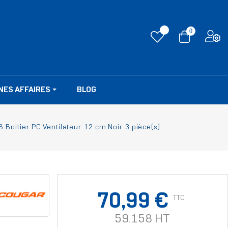
0
NES AFFAIRES
BLOG
oitier PC Ventilateur 12 cm Noir 3 pièce(s)
70,99 €
TTC
59.158 HT