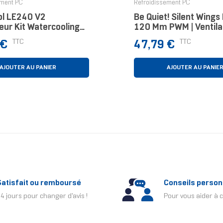
ement PC
Refroidissement PC
l LE240 V2
Be Quiet! Silent Wings
eur Kit Watercooling
120 Mm PWM | Ventila
lanc
White
Prix
TTC
TTC
 €
47,79 €
AJOUTER AU PANIER
AJOUTER AU PANIE
Satisfait ou remboursé
Conseils person
4 jours pour changer d'avis !
Pour vous aider à c