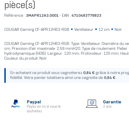
pièce(s)
Référence :
3MAPR12A3.0001
- EAN :
4710483776823
COUGAR Gaming CF-APR12HB3-RGB
Ventilateur
12 cm
Noir
COUGAR Gaming CF-APR12HB3-RGB. Type: Ventilateur, Diamètre du ven
cm, Pression d'air maximale: 2,59 mmH2O, Type de roulement: Palier
hydrodynamique (HDB). Largeur: 120 mm, Profondeur: 120 mm, Haut
Couleur du produit: Noir
En achetant ce produit vous cagnotterez
0,84 €
grâce à notre pr
fidélité. Votre panier totalisera ainsi une cagnotte de
0,84 €
.
Paypal
Garantie
Payez en 4x si vous le
2 ans
souhaitez