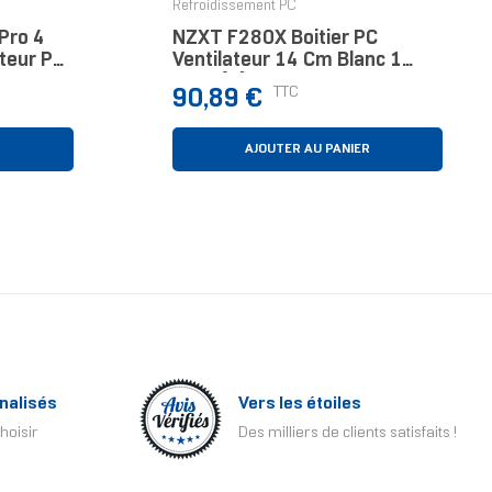
Refroidissement PC
 Pro 4
NZXT F280X Boitier PC
teur PC
Ventilateur 14 Cm Blanc 1
Pièce(s)
Prix
TTC
90,89 €
R
AJOUTER AU PANIER
nalisés
Vers les étoiles
hoisir
Des milliers de clients satisfaits !