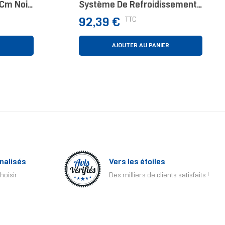
 Cm Noir
Système De Refroidissement
Liquide Pour CPU - 3x120mm
Prix
TTC
92,39 €
Ventilateurs ARGB, Écran LCD
Couleur, DAISY-CHAIN, Comp
R
AJOUTER AU PANIER
nalisés
Vers les étoiles
hoisir
Des milliers de clients satisfaits !