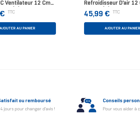
PC Ventilateur 12 Cm
Refroidisseur D'air 12
Pièce(s)
1 Pièce(s)
Prix
TTC
TTC
 €
45,99 €
AJOUTER AU PANIER
AJOUTER AU PANIE
Satisfait ou remboursé
Conseils person
4 jours pour changer d'avis !
Pour vous aider à c