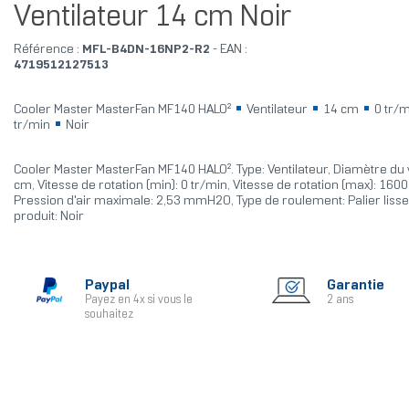
Ventilateur 14 cm Noir
Référence :
MFL-B4DN-16NP2-R2
- EAN :
4719512127513
Cooler Master MasterFan MF140 HALO²
Ventilateur
14 cm
0 tr/
tr/min
Noir
Cooler Master MasterFan MF140 HALO². Type: Ventilateur, Diamètre du v
cm, Vitesse de rotation (min): 0 tr/min, Vitesse de rotation (max): 1600
Pression d'air maximale: 2,53 mmH2O, Type de roulement: Palier lisse
produit: Noir
Paypal
Garantie
Payez en 4x si vous le
2 ans
souhaitez