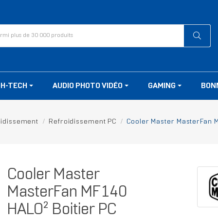
GH-TECH
AUDIO PHOTO VIDÉO
GAMING
BON
oidissement
Refroidissement PC
Cooler Master MasterFan M
Cooler Master
MasterFan MF140
HALO² Boitier PC