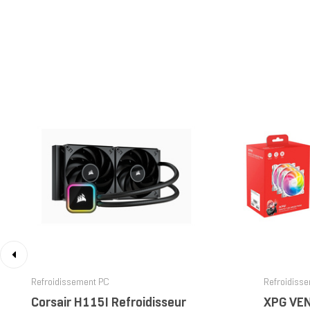
‹
Refroidissement PC
Refroidiss
Corsair H115I Refroidisseur
XPG VE