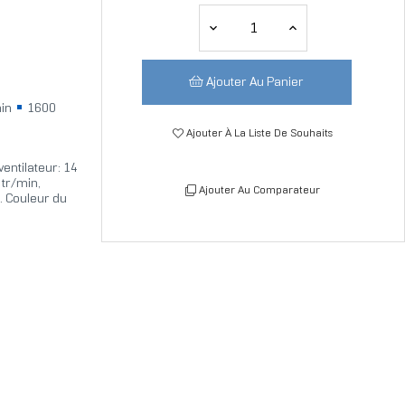
Ajouter Au Panier
min
1600
Ajouter À La Liste De Souhaits
entilateur: 14
 tr/min,
Ajouter Au Comparateur
. Couleur du