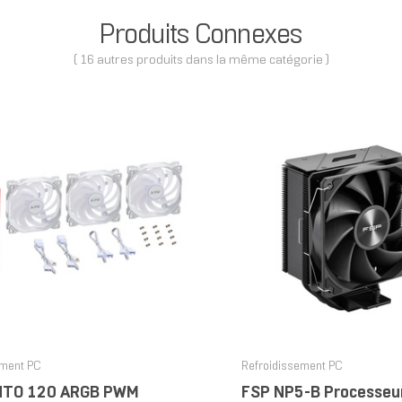
Produits Connexes
( 16 autres produits dans la même catégorie )
ement PC
Refroidissement PC
NTO 120 ARGB PWM
FSP NP5-B Processeu