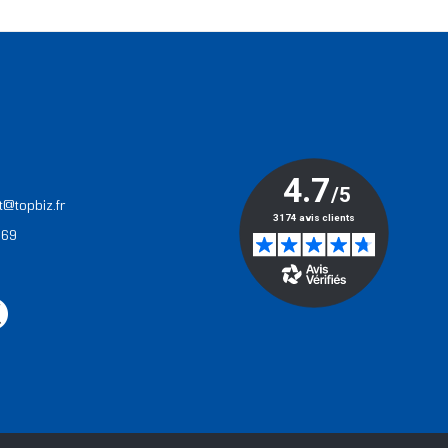
T
t@topbiz.fr
 69