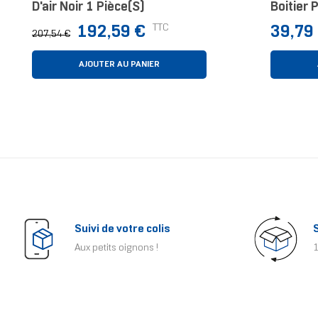
D'air Noir 1 Pièce(s)
Boitier 
Blanc 3 
Prix
Prix
Prix
TTC
192,59 €
39,79
207,54 €
normal
AJOUTER AU PANIER
Suivi de votre colis
Aux petits oignons !
1