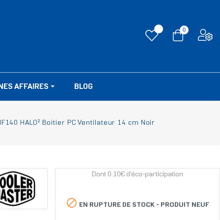
0
NES AFFAIRES
BLOG
F140 HALO² Boitier PC Ventilateur 14 cm Noir
Dont 0.10€ d'éco-participation

EN RUPTURE DE STOCK -
PRODUIT NEUF