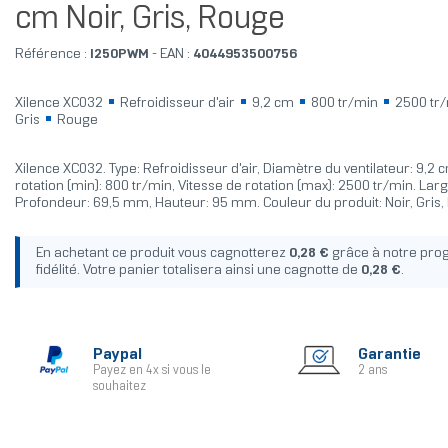
cm Noir, Gris, Rouge
Référence :
I250PWM
- EAN :
4044953500756
Xilence XC032
Refroidisseur d'air
9,2 cm
800 tr/min
2500 tr
Gris
Rouge
Xilence XC032. Type: Refroidisseur d'air, Diamètre du ventilateur: 9,2 
rotation (min): 800 tr/min, Vitesse de rotation (max): 2500 tr/min. La
Profondeur: 69,5 mm, Hauteur: 95 mm. Couleur du produit: Noir, Gris
En achetant ce produit vous cagnotterez
0,28 €
grâce à notre pr
fidélité. Votre panier totalisera ainsi une cagnotte de
0,28 €
.
Paypal
Garantie
Payez en 4x si vous le
2 ans
souhaitez