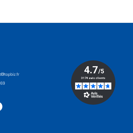
T
t@topbiz.fr
 69