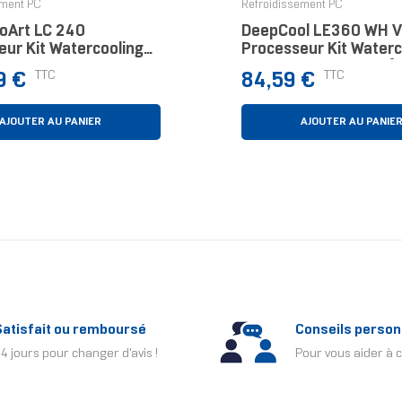
ement PC
Refroidissement PC
oArt LC 240
DeepCool LE360 WH 
eur Kit Watercooling
Processeur Kit Waterc
oir
12 Cm Blanc 1 Pièce(s
Prix
TTC
TTC
9 €
84,59 €
AJOUTER AU PANIER
AJOUTER AU PANIE
Satisfait ou remboursé
Conseils person
4 jours pour changer d'avis !
Pour vous aider à c