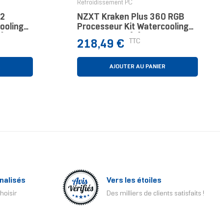
Refroidissement PC
V2
NZXT Kraken Plus 360 RGB
ooling
Processeur Kit Watercooling
)
Blanc 1 Pièce(s)
Prix
TTC
218,49 €
R
AJOUTER AU PANIER
nalisés
Vers les étoiles
hoisir
Des milliers de clients satisfaits !