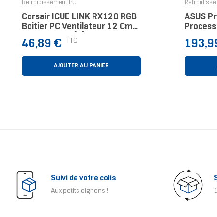
Refroidissement PC
Refroidiss
Corsair ICUE LINK RX120 RGB
ASUS Pr
Boitier PC Ventilateur 12 Cm
Process
Blanc 1 Pièce(s)
12 Cm N
Prix
Prix
TTC
46,89 €
193,9
AJOUTER AU PANIER
Suivi de votre colis
Aux petits oignons !
1