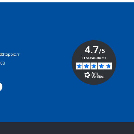
T
t@topbiz.fr
 69