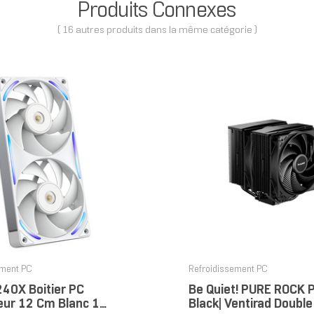
Produits Connexes
( 16 autres produits dans la même catégorie )
ement PC
Refroidissement PC
40X Boitier PC
Be Quiet! PURE ROCK 
eur 12 Cm Blanc 1
Black| Ventirad Double