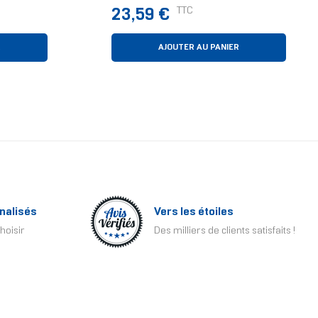
nition
9,2 Cm Noir, Argent 1 Pièce(s)
Prix
TTC
23,59 €
R
AJOUTER AU PANIER
nalisés
Vers les étoiles
hoisir
Des milliers de clients satisfaits !