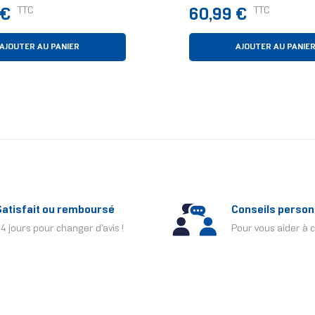
Socket Intel Et AMD, Fi
Prix
TTC
TTC
 €
60,99 €
Noire
AJOUTER AU PANIER
AJOUTER AU PANIE
Satisfait ou remboursé
Conseils person
4 jours pour changer d'avis !
Pour vous aider à c