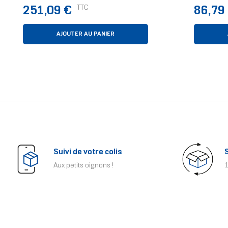
12 Cm Blanc 1 Pièce(s)
Pièce(s)
Prix
Prix
TTC
251,09 €
86,79
AJOUTER AU PANIER
Suivi de votre colis
Aux petits oignons !
1