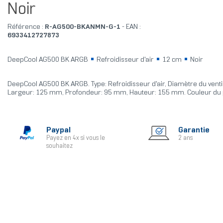
Noir
Référence :
R-AG500-BKANMN-G-1
- EAN :
6933412727873
DeepCool AG500 BK ARGB
Refroidisseur d'air
12 cm
Noir
DeepCool AG500 BK ARGB. Type: Refroidisseur d'air, Diamètre du venti
Largeur: 125 mm, Profondeur: 95 mm, Hauteur: 155 mm. Couleur du p
Paypal
Garantie
Payez en 4x si vous le
2 ans
souhaitez