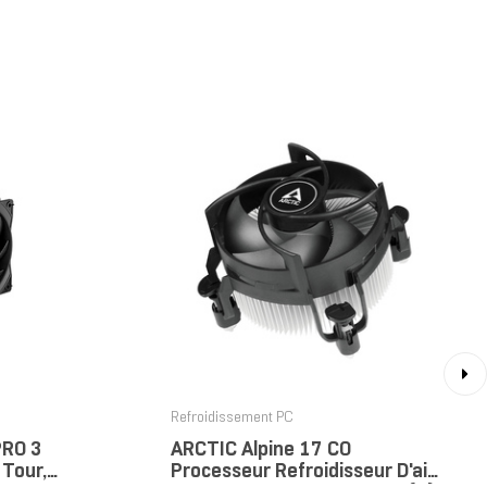
›
Refroidissement PC
PRO 3
ARCTIC Alpine 17 CO
 Tour,
Processeur Refroidisseur D'air