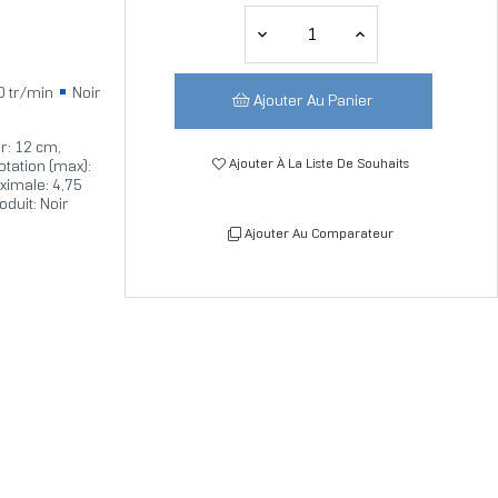
 tr/min
Noir
Ajouter Au Panier
r: 12 cm,
Ajouter À La Liste De Souhaits
otation (max):
ximale: 4,75
duit: Noir
Ajouter Au Comparateur