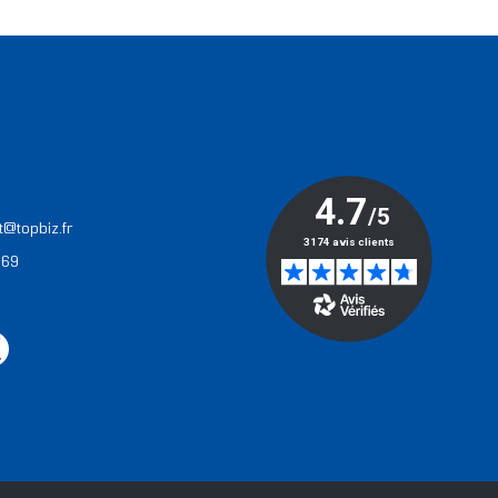
T
t@topbiz.fr
 69