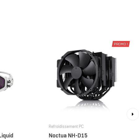
PROMO !
›
Refroidissement PC
Liquid
Noctua NH-D15