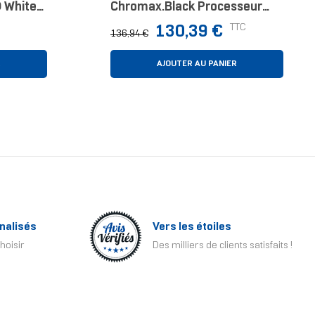
D White
Chromax.black Processeur
ooling
Refroidisseur 15 Cm Noir
Prix
Prix
TTC
130,39 €
)
136,94 €
normal
R
AJOUTER AU PANIER
nalisés
Vers les étoiles
hoisir
Des milliers de clients satisfaits !