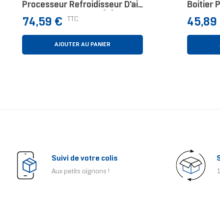
Processeur Refroidisseur D'air
Boitier 
12 Cm Blanc 1 Pièce(s)
Beige, M
Prix
Prix
TTC
74,59 €
45,89
AJOUTER AU PANIER
Suivi de votre colis
Aux petits oignons !
1