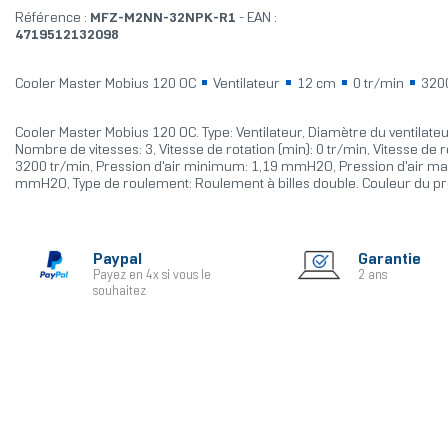
Référence :
MFZ-M2NN-32NPK-R1
- EAN :
4719512132098
Cooler Master Mobius 120 OC
Ventilateur
12 cm
0 tr/min
3200
Cooler Master Mobius 120 OC. Type: Ventilateur, Diamètre du ventilateu
Nombre de vitesses: 3, Vitesse de rotation (min): 0 tr/min, Vitesse de r
3200 tr/min, Pression d'air minimum: 1,19 mmH2O, Pression d'air ma
mmH2O, Type de roulement: Roulement à billes double. Couleur du pro
Paypal
Garantie
Payez en 4x si vous le
2 ans
souhaitez