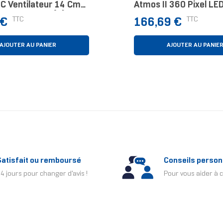
PC Ventilateur 14 Cm
Atmos II 360 Pixel LE
arron 1 Pièce(s)
Processeur Kit Waterc
Prix
TTC
TTC
 €
166,69 €
12 Cm Blanc 1 Pièce(s
AJOUTER AU PANIER
AJOUTER AU PANIE
Satisfait ou remboursé
Conseils person
4 jours pour changer d'avis !
Pour vous aider à c