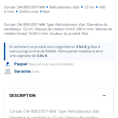
Corsair CW-9061007-WW
Refroidisseur d'air
12 cm
480
tr/min
2400 tr/min
Noir
Corsair CW-9061007-WW. Type: Refroidisseur d'air, Diamètre du
ventilateur: 12 cm, Vitesse de rotation (min): 480 tr/min, Vitesse de
rotation (max): 2400 tr/min. Couleur du produit: Noir
En achetant ce produit vous cagnotterez
3,54 €
grâce à
notre programme de fidélité. Votre panier totalisera ainsi
une cagnotte de
3,54 €
.
Paypal
Payez en 4x si vous le souhaitez
Garantie
2 ans
DESCRIPTION
Corsair CW-9061007-WW. Type: Refroidisseur d'air,
Diamètre du ventilateur: 12 cm, Vitesse de rotation