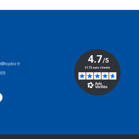
T
t@topbiz.fr
 69