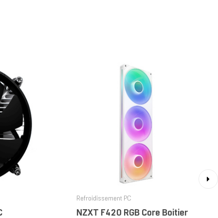
›
Refroidissement PC
C
NZXT F420 RGB Core Boitier