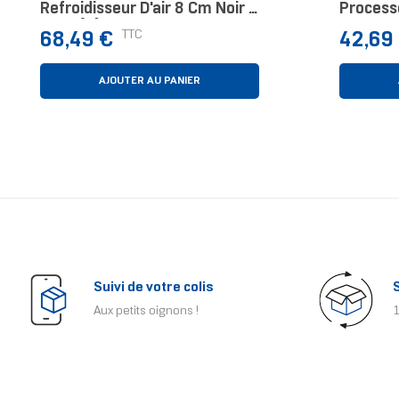
Refroidisseur D'air 8 Cm Noir 1
Processe
Pièce(s)
12 Cm N
Prix
Prix
TTC
68,49 €
42,69
AJOUTER AU PANIER
Suivi de votre colis
Aux petits oignons !
1