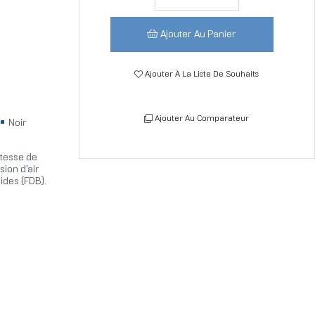
Ajouter Au Panier
Ajouter À La Liste De Souhaits
Ajouter Au Comparateur
Noir
itesse de
sion d'air
ides (FDB).