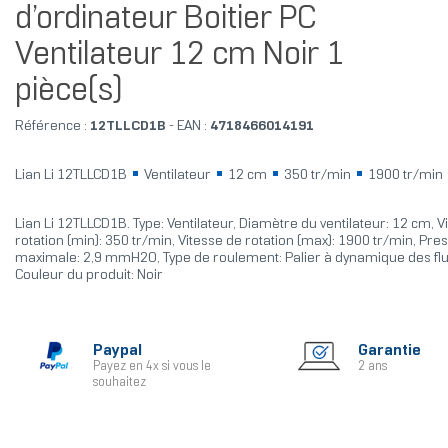
d’ordinateur Boitier PC
Ventilateur 12 cm Noir 1
pièce(s)
Référence :
12TLLCD1B
- EAN :
4718466014191
Lian Li 12TLLCD1B
Ventilateur
12 cm
350 tr/min
1900 tr/min
Lian Li 12TLLCD1B. Type: Ventilateur, Diamètre du ventilateur: 12 cm, V
rotation (min): 350 tr/min, Vitesse de rotation (max): 1900 tr/min, Pres
maximale: 2,9 mmH2O, Type de roulement: Palier à dynamique des flu
Couleur du produit: Noir
Paypal
Garantie
Payez en 4x si vous le
2 ans
souhaitez