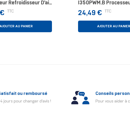
ur Refroidisseur D'air
I350PWM.B Processe
oir
Refroidisseur D'air 9,
Prix
TTC
TTC
 €
24,49 €
1 Pièce(s)
AJOUTER AU PANIER
AJOUTER AU PANIE
Satisfait ou remboursé
Conseils person
4 jours pour changer d'avis !
Pour vous aider à c