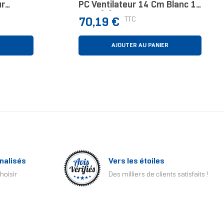
ur
PC Ventilateur 14 Cm Blanc 1
2 Cm Noir
Pièce(s)
Prix
TTC
70,19 €
R
AJOUTER AU PANIER
nalisés
Vers les étoiles
hoisir
Des milliers de clients satisfaits !