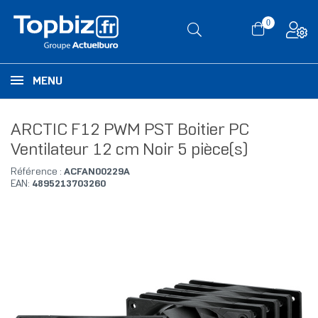
0
MENU
ARCTIC F12 PWM PST Boitier PC
Ventilateur 12 cm Noir 5 pièce(s)
Référence :
ACFAN00229A
EAN:
4895213703260
RUPTURE DE STOCK