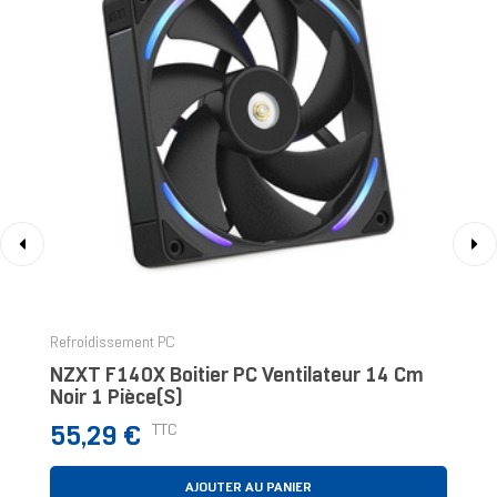
‹
›
Refroidissement PC
NZXT F140X Boitier PC Ventilateur 14 Cm
Noir 1 Pièce(s)
Prix
TTC
55,29 €
AJOUTER AU PANIER