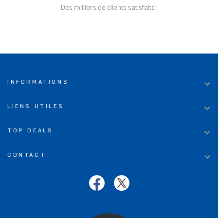
Des milliers de clients satisfaits !

INFORMATIONS

LIENS UTILES

TOP DEALS

CONTACT