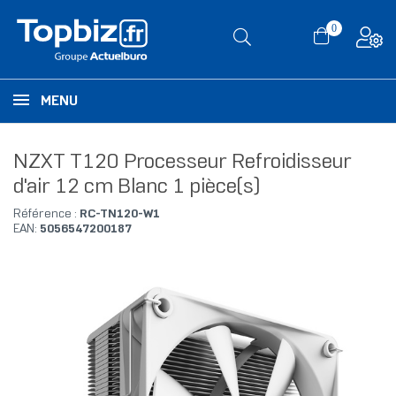
0
MENU
NZXT T120 Processeur Refroidisseur
d'air 12 cm Blanc 1 pièce(s)
Référence :
RC-TN120-W1
EAN:
5056547200187
RUPTURE DE STOCK