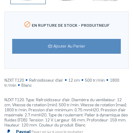

EN RUPTURE DE STOCK -
PRODUITNEUF
Ajouter Au Panier
NZXT T120
Refroidisseur d'air
12 cm
500 tr/min
1800
tr/min
Blanc
NZXT T120. Type: Refroidisseur d'air, Diamètre du ventilateur: 12
cm, Vitesse de rotation (min): 500 tr/min, Vitesse de rotation (max):
1800 tr/min, Pression d'air minimum: 0,75 mmH2O, Pression d'air
maximale: 2,7 mmH2O, Type de roulement: Palier à dynamique des
fluides (FDB). Tension: 12 V. Largeur: 66 mm, Profondeur: 159 mm,
Hauteur: 120 mm. Couleur du produit: Blanc
Paypal
Payez en 4x si vous le souhaitez