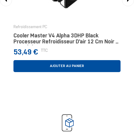
‹
›
Refroidissement PC
Cooler Master V4 Alpha 3DHP Black
Processeur Refroidisseur D'air 12 Cm Noir 1
Pièce(s)
Prix
TTC
53,49 €
AJOUTER AU PANIER