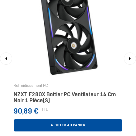
‹
›
Refroidissement PC
NZXT F280X Boitier PC Ventilateur 14 Cm
Noir 1 Pièce(s)
Prix
TTC
90,89 €
AJOUTER AU PANIER