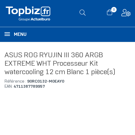
0
MENU
ASUS ROG RYUJIN III 360 ARGB
EXTREME WHT Processeur Kit
watercooling 12 cm Blanc 1 pièce(s)
Référence :
90RC0132-M0EAY0
EAN:
4711387789957