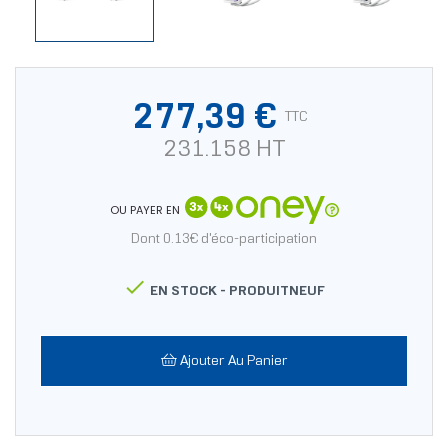
277,39 €
TTC
231.158 HT
OU PAYER EN
Dont 0.13€ d'éco-participation

EN STOCK -
PRODUITNEUF
Ajouter Au Panier