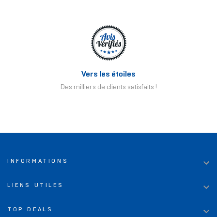
Vers les étoiles
Des milliers de clients satisfaits !

INFORMATIONS

LIENS UTILES

TOP DEALS