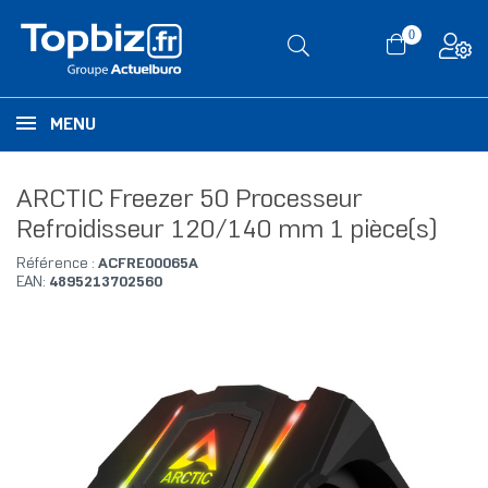
0
MENU
ARCTIC Freezer 50 Processeur
Refroidisseur 120/140 mm 1 pièce(s)
Référence :
ACFRE00065A
EAN:
4895213702560
RUPTURE DE STOCK