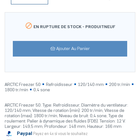

EN RUPTURE DE STOCK -
PRODUITNEUF
Ajouter Au Panier
ARCTIC Freezer 50
Refroidisseur
120/140 mm
200 tr/min
1800 tr/min
0,4 sone
ARCTIC Freezer 50. Type: Refroidisseur, Diamètre du ventilateur:
120/140 mm, Vitesse de rotation (min): 200 tr/min, Vitesse de
rotation (max): 1800 tr/min, Niveau de bruit: 0,4 sone, Type de
roulement: Palier à dynamique des fluides (FDB). Tension: 12 V.
Largeur: 149,5 mm, Profondeur: 148 mm, Hauteur: 166 mm
Paypal
Payez en 4x si vous le souhaitez