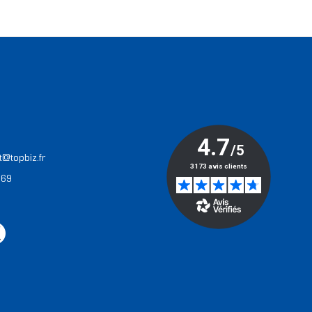
T
t@topbiz.fr
 69