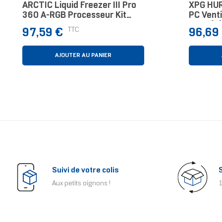
ARCTIC Liquid Freezer III Pro
XPG HUR
360 A-RGB Processeur Kit
PC Vent
Watercooling 12 Cm Noir 1
Pièce(s)
Prix
Prix
TTC
97,59 €
96,69
Pièce(s)
AJOUTER AU PANIER
Suivi de votre colis
Aux petits oignons !
1