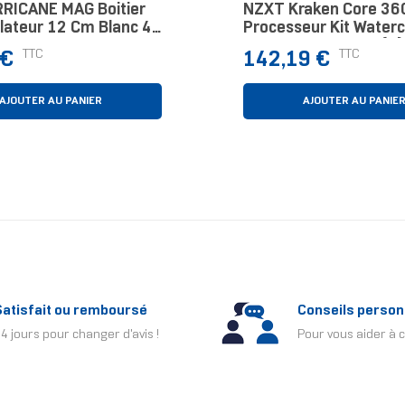
RICANE MAG Boitier
NZXT Kraken Core 36
ilateur 12 Cm Blanc 4
Processeur Kit Waterc
12 Cm Noir 1 Pièce(s)
Prix
TTC
TTC
 €
142,19 €
AJOUTER AU PANIER
AJOUTER AU PANIE
Satisfait ou remboursé
Conseils person
4 jours pour changer d'avis !
Pour vous aider à c