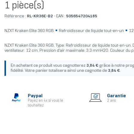
1 pièce(s)
Référence :
RL-KR36E-B2
- EAN :
5056547204185
NZXT Kraken Elite 360 RGB
Refroidisseur de liquide tout-en-un
12
NZXT Kraken Elite 360 RGB. Type: Refroidisseur de liquide tout-en-un,
ventilateur: 12 cm, Pression d'air maximale: 3,3 mmH2O. Couleur du pr
En achetant ce produit vous cagnotterez
3,84 €
grâce à notre pr
fidélité. Votre panier totalisera ainsi une cagnotte de
3,84 €
.
Paypal
Garantie
Payez en 4x si vous le
2 ans
souhaitez