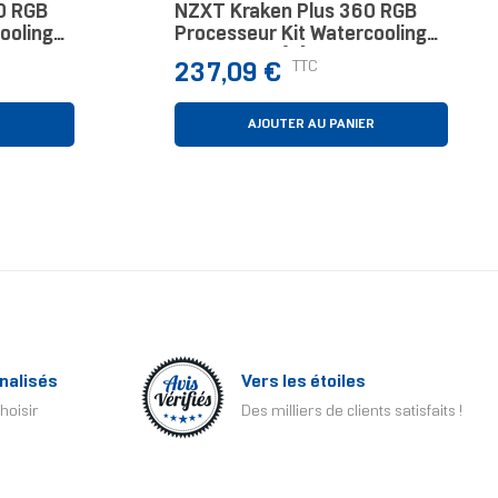
0 RGB
NZXT Kraken Plus 360 RGB
ooling
Processeur Kit Watercooling
Noir 1 Pièce(s)
Prix
TTC
237,09 €
R
AJOUTER AU PANIER
nalisés
Vers les étoiles
hoisir
Des milliers de clients satisfaits !