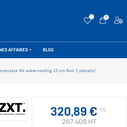
0
NES AFFAIRES
BLOG
ocesseur Kit watercooling 12 cm Noir 1 pièce(s)
320,89 €
TTC
267.408 HT