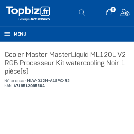
0
MENU
Cooler Master MasterLiquid ML120L V2
RGB Processeur Kit watercooling Noir 1
pièce(s)
Référence :
MLW-D12M-A18PC-R2
EAN:
4719512095584
RUPTURE DE STOCK