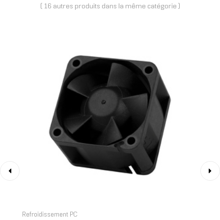
( 16 autres produits dans la même catégorie )
‹
›
Refroidissement PC