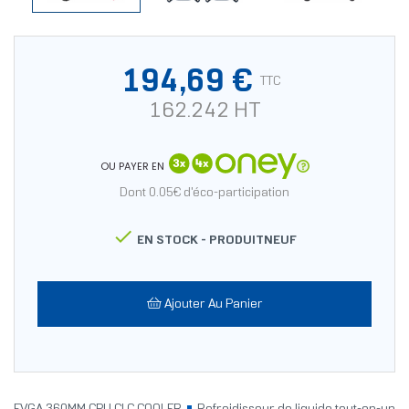
194,69 €
TTC
162.242 HT
OU PAYER EN
Dont 0.05€ d'éco-participation

EN STOCK -
PRODUITNEUF
Ajouter Au Panier