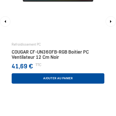
‹
›
Refroidissement PC
COUGAR CF-UN360FB-RGB Boitier PC
Ventilateur 12 Cm Noir
Prix
TTC
41,69 €
AJOUTER AU PANIER