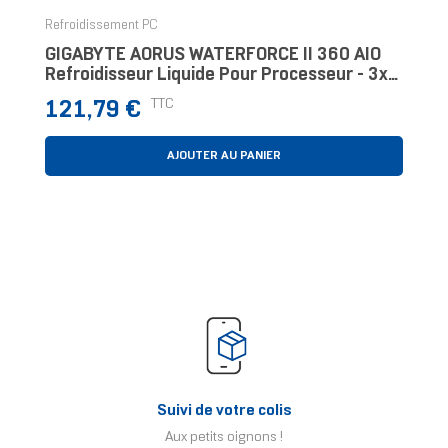
Refroidissement PC
GIGABYTE AORUS WATERFORCE II 360 AIO
Refroidisseur Liquide Pour Processeur - 3x
Ventilateurs ARGB De 120 Mm, Mécanisme
Prix
TTC
121,79 €
D'emboîte
AJOUTER AU PANIER
Suivi de votre colis
Aux petits oignons !