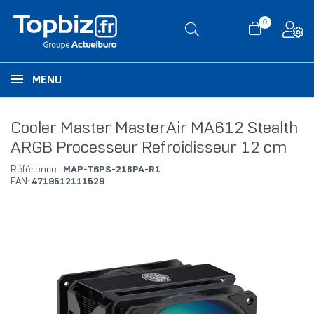
0
MENU
Cooler Master MasterAir MA612 Stealth
ARGB Processeur Refroidisseur 12 cm
Référence :
MAP-T6PS-218PA-R1
EAN:
4719512111529
RUPTURE DE STOCK