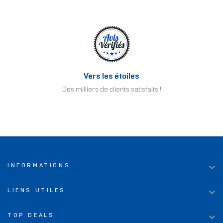
Vers les étoiles
Des milliers de clients satisfaits !

INFORMATIONS

LIENS UTILES

TOP DEALS