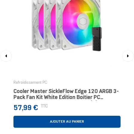
‹
›
Refroidissement PC
Cooler Master SickleFlow Edge 120 ARGB 3-
Pack Fan Kit White Edition Boitier PC
Ventilateur 12 Cm Blanc 3 Pièce(s)
Prix
TTC
57,99 €
AJOUTER AU PANIER