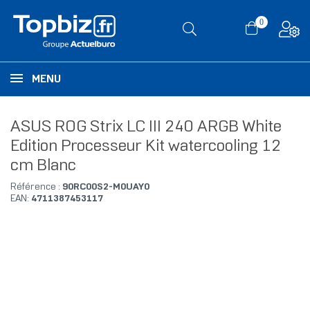
0
MENU
ASUS ROG Strix LC III 240 ARGB White
Edition Processeur Kit watercooling 12
cm Blanc
Référence :
90RC00S2-M0UAY0
EAN:
4711387453117