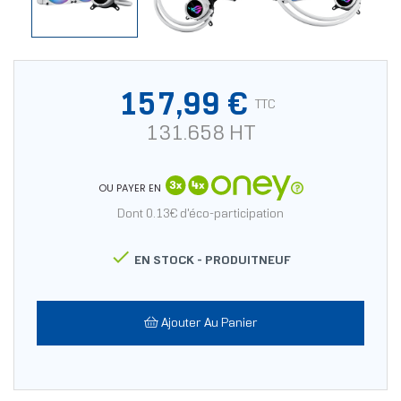
157,99 €
TTC
131.658 HT
OU PAYER EN
Dont 0.13€ d'éco-participation

EN STOCK -
PRODUITNEUF
Ajouter Au Panier