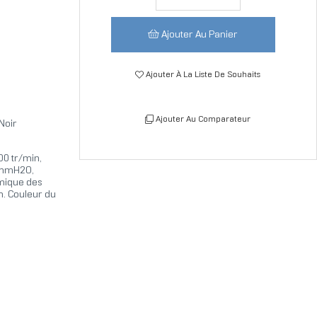
Ajouter Au Panier
Ajouter À La Liste De Souhaits
Ajouter Au Comparateur
Noir
00 tr/min,
6 mmH2O,
amique des
m. Couleur du