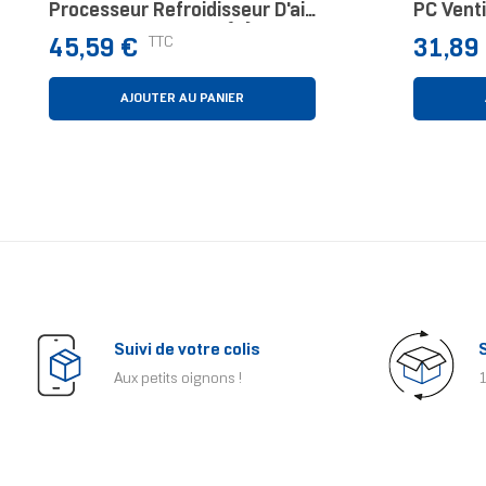
Processeur Refroidisseur D'air
PC Venti
12 Cm Blanc 1 Pièce(s)
Marron
Prix
Prix
TTC
45,59 €
31,89
AJOUTER AU PANIER
Suivi de votre colis
Aux petits oignons !
1