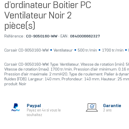
d’ordinateur Boitier PC
Ventilateur Noir 2
pièce(s)
Référence :
CO-9050160-WW
- EAN :
0840006662327
Corsair CO-9050160-WW
Ventilateur
500 tr/min
1700 tr/min
Corsair CO-9050160-WW. Type: Ventilateur, Vitesse de rotation (min): 5
Vitesse de rotation (max): 1700 tr/min, Pression d'air minimum: 0,1
Pression d'air maximale: 2 mmH2O, Type de roulement: Palier à dyn
fluides (FDB). Largeur: 140 mm, Profondeur: 140 mm, Hauteur: 25 m
produit: Noir
Paypal
Garantie
Payez en 4x si vous le
2 ans
souhaitez