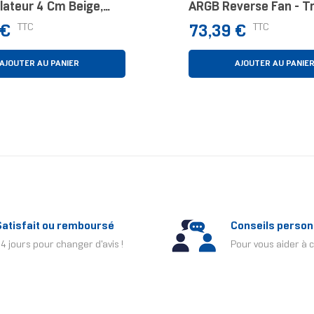
lateur 4 Cm Beige,
ARGB Reverse Fan - Tr
Pack Boitier PC Ventil
Prix
TTC
TTC
 €
73,39 €
Cm Noir
AJOUTER AU PANIER
AJOUTER AU PANIE
Satisfait ou remboursé
Conseils person
4 jours pour changer d'avis !
Pour vous aider à c