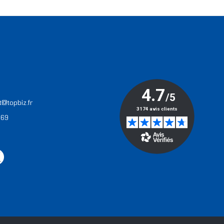
T
t@topbiz.fr
 69