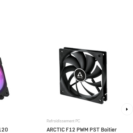
›
Refroidissement PC
120
ARCTIC F12 PWM PST Boitier