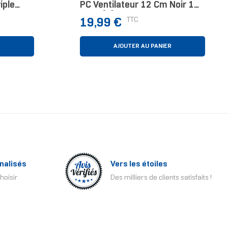
iple
PC Ventilateur 12 Cm Noir 1
ateur 12
Pièce(s)
Prix
TTC
19,99 €
R
AJOUTER AU PANIER
nalisés
Vers les étoiles
hoisir
Des milliers de clients satisfaits !