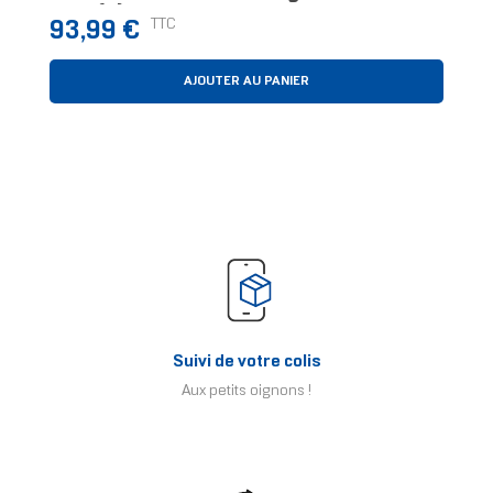
Pièce(s)
Prix
TTC
93,99 €
AJOUTER AU PANIER
Suivi de votre colis
Aux petits oignons !