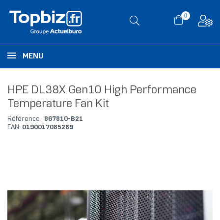
0
MENU
HPE DL38X Gen10 High Performance
Temperature Fan Kit
Référence :
867810-B21
EAN:
0190017085289
RUPTURE DE STOCK