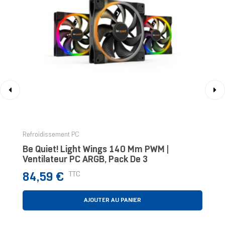
‹
›
Refroidissement PC
Be Quiet! Light Wings 140 Mm PWM |
Ventilateur PC ARGB, Pack De 3
Prix
TTC
84,59 €
AJOUTER AU PANIER