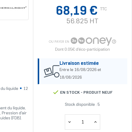
68,19 €
TTC
56.825 HT
OU PAYER EN
Dont 0.05€ d'éco-participation
Livraison estimée
Entre le 16/08/2026 et
18/08/2026
 du liquide
12
EN STOCK -
PRODUIT NEUF
Stock disponible : 5
ent du liquide,
 Pression d'air
uides (FDB).