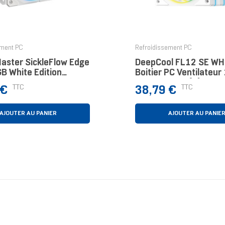
ement PC
Refroidissement PC
Master SickleFlow Edge
DeepCool FL12 SE WH
B White Edition
Boitier PC Ventilateu
PC Ventilateur 12 Cm
Blanc 3 Pièce(s)
Prix
TTC
TTC
 €
38,79 €
Pièce(s)
AJOUTER AU PANIER
AJOUTER AU PANIE