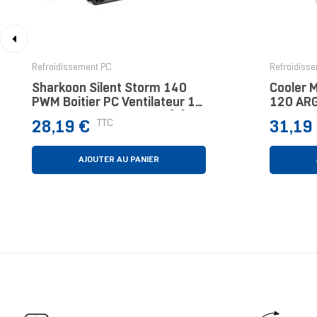
‹
Refroidissement PC
Refroidiss
Sharkoon Silent Storm 140
Cooler 
PWM Boitier PC Ventilateur 14
120 ARG
Cm Transparent 1 Pièce(s)
Boitier 
Prix
Prix
TTC
28,19 €
31,19
Blanc 1 
AJOUTER AU PANIER