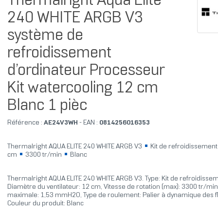
Thermalright Aqua Elite
240 WHITE ARGB V3
système de
refroidissement
d’ordinateur Processeur
Kit watercooling 12 cm
Blanc 1 pièc
Référence :
AE24V3WH
- EAN :
0814256016353
Thermalright AQUA ELITE 240 WHITE ARGB V3
Kit de refroidissement
cm
3300 tr/min
Blanc
Thermalright AQUA ELITE 240 WHITE ARGB V3. Type: Kit de refroidissem
Diamètre du ventilateur: 12 cm, Vitesse de rotation (max): 3300 tr/min,
maximale: 1,53 mmH2O, Type de roulement: Palier à dynamique des fl
Couleur du produit: Blanc