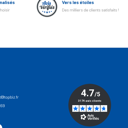
nalisés
Vers les étoiles
hoisir
Des milliers de clients satisfaits !
T
t@topbiz.fr
 69