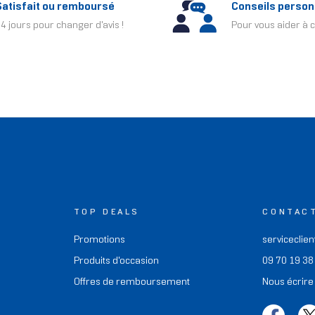
Satisfait ou remboursé
Conseils person
4 jours pour changer d'avis !
Pour vous aider à c
TOP DEALS
CONTAC
Promotions
serviceclien
Produits d'occasion
09 70 19 38
Offres de remboursement
Nous écrire