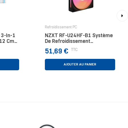
›
Refroidissement PC
 3-In-1
NZXT RF-U24HF-B1 Système
r 12 Cm
De Refroidissement
D’ordinateur Boitier PC
Prix
TTC
51,69 €
Ventilateur Noir
R
AJOUTER AU PANIER