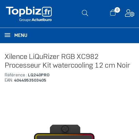
0
MENU
Xilence LiQuRizer RGB XC982
Processeur Kit watercooling 12 cm Noir
Référence :
LQ240PRO
EAN:
4044953503405
RUPTURE DE STOCK