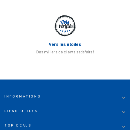
Vers les étoiles
Des milliers de clients satisfaits !

INFORMATIONS

LIENS UTILES

TOP DEALS