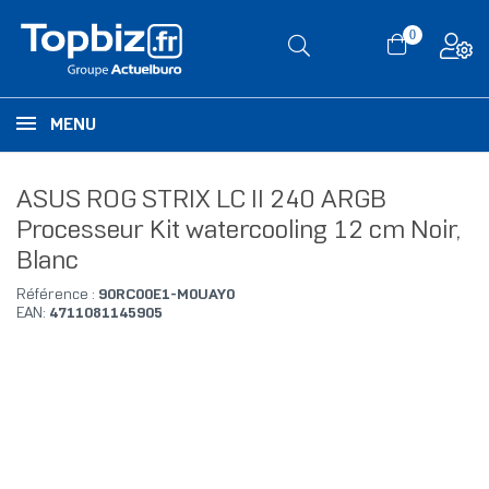
0
MENU
ASUS ROG STRIX LC II 240 ARGB
Processeur Kit watercooling 12 cm Noir,
Blanc
Référence :
90RC00E1-M0UAY0
EAN:
4711081145905
RUPTURE DE STOCK