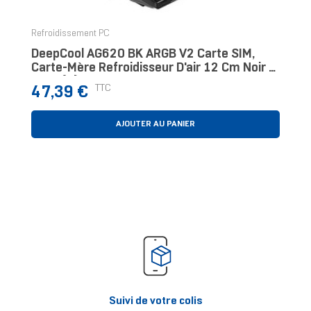
Refroidissement PC
DeepCool AG620 BK ARGB V2 Carte SIM,
Carte-Mère Refroidisseur D'air 12 Cm Noir 1
Pièce(s)
Prix
TTC
47,39 €
AJOUTER AU PANIER
Suivi de votre colis