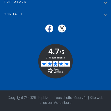

TOP DEALS

CONTACT
Copyright © 2026 Topbiz.fr - Tous droits réservés | Site web
créé par
Actuelburo