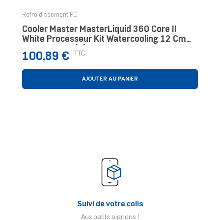
Refroidissement PC
Cooler Master MasterLiquid 360 Core II
White Processeur Kit Watercooling 12 Cm
Blanc 1 Pièce(s)
Prix
TTC
100,89 €
AJOUTER AU PANIER
Suivi de votre colis
Aux petits oignons !