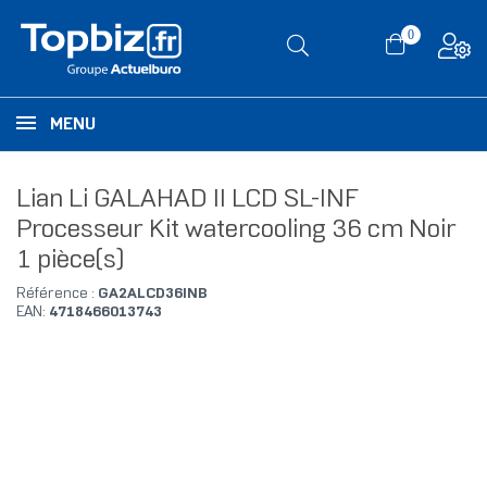
0
MENU
Lian Li GALAHAD II LCD SL-INF
Processeur Kit watercooling 36 cm Noir
1 pièce(s)
Référence :
GA2ALCD36INB
EAN:
4718466013743
RUPTURE DE STOCK