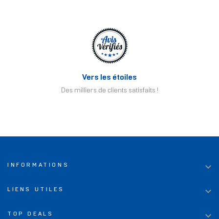
Vers les étoiles
Des milliers de clients satisfaits !

INFORMATIONS

LIENS UTILES

TOP DEALS