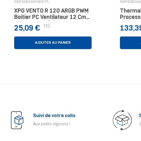
Refroidissement PC
Refroidiss
XPG VENTO R 120 ARGB PWM
Therma
Boitier PC Ventilateur 12 Cm
Process
Blanc 1 Pièce(s)
36 Cm B
Prix
Prix
TTC
25,09 €
133,3
AJOUTER AU PANIER
Suivi de votre colis
Aux petits oignons !
1