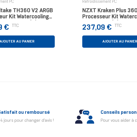
ement PC
Refroidissement PC
ltake TH360 V2 ARGB
NZXT Kraken Plus 36
eur Kit Watercooling
Processeur Kit Waterc
lanc 1 Pièce(s)
Noir 1 Pièce(s)
Prix
TTC
TTC
9 €
237,09 €
AJOUTER AU PANIER
AJOUTER AU PANIE
Satisfait ou remboursé
Conseils person
4 jours pour changer d'avis !
Pour vous aider à c