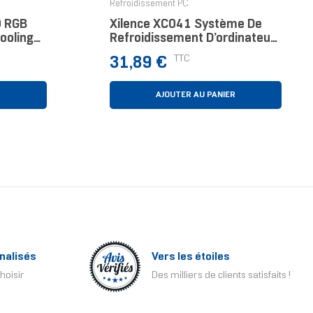
Refroidissement PC
0 RGB
Xilence XC041 Système De
ooling
Refroidissement D’ordinateur
Processeur Refroidisseur 9,2
Prix
TTC
31,89 €
Cm Noir, Rouge
R
AJOUTER AU PANIER
nalisés
Vers les étoiles
hoisir
Des milliers de clients satisfaits !