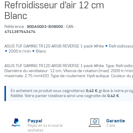
Refroidisseur d'air 12 cm
Blanc
Référence :
90DA00D3-B09000
- EAN :
4711387543474
ASUS TUF GAMING TR120 ARGB REVERSE 1-pack White
Refroidisseur
2000 tr/min
Blanc
ASUS TUF GAMING TR120 ARGB REVERSE 1-pack White. Type: Refroidisse
Diamètre du ventilateur: 12 cm, Vitesse de rotation (max): 2000 tr/min,
maximale: 2,75 mmH2O, Type de roulement: Hydraulique. Couleur du p
En achetant ce produit vous cagnotterez
0,42 €
grâce à notre pr
fidélité. Votre panier totalisera ainsi une cagnotte de
0,42 €
.
Paypal
Garantie
Payez en 4x si vous le
2 ans
souhaitez