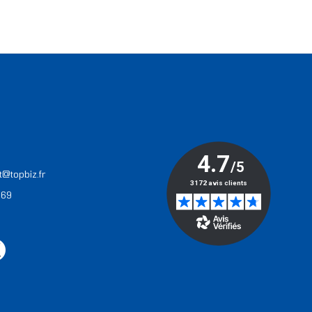
T
t@topbiz.fr
 69