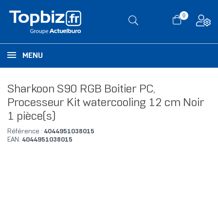
0
MENU
Sharkoon S90 RGB Boitier PC,
Processeur Kit watercooling 12 cm Noir
1 pièce(s)
Référence :
4044951038015
EAN:
4044951038015
RUPTURE DE STOCK