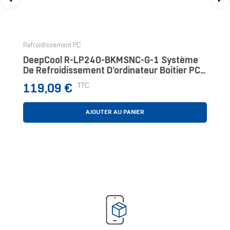
‹
›
Refroidissement PC
DeepCool R-LP240-BKMSNC-G-1 Système
De Refroidissement D’ordinateur Boitier PC,
Processeur Kit Watercooling 12 Cm Noir 1
Prix
TTC
119,09 €
Pièce(s
AJOUTER AU PANIER