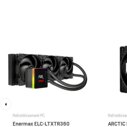
‹
Refroidissement PC
Refroidiss
Enermax ELC-LTXTR360
ARCTIC P