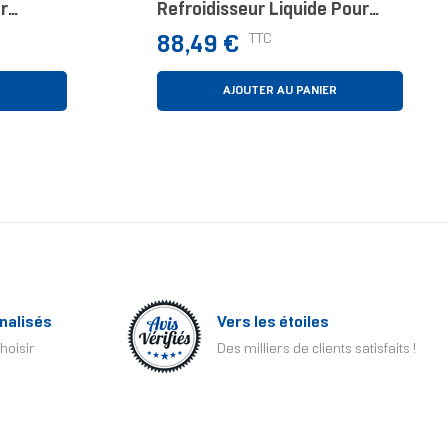
r
Refroidisseur Liquide Pour
 12 Cm
CPU - 2x120mm Ventilateurs
Prix
TTC
88,49 €
ARGB, Mécanisme
D’emboîtement Coulissant,
DAISY-CH
R
AJOUTER AU PANIER
nalisés
Vers les étoiles
hoisir
Des milliers de clients satisfaits !