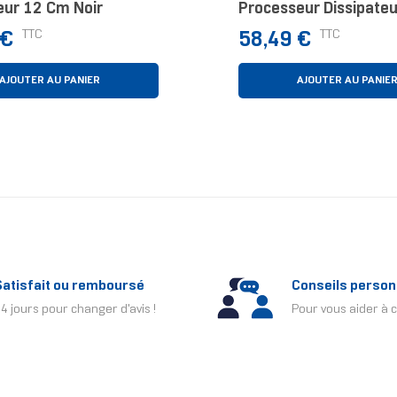
eur 12 Cm Noir
Processeur Dissipateu
Thermique/Radiateur
Prix
TTC
TTC
 €
58,49 €
Noir 1 Pièce(s)
AJOUTER AU PANIER
AJOUTER AU PANIE
Satisfait ou remboursé
Conseils person
4 jours pour changer d'avis !
Pour vous aider à c