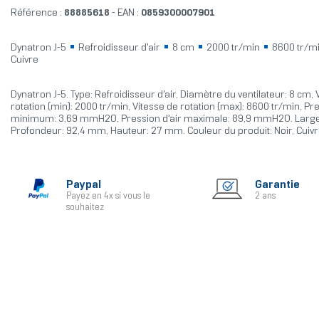
Référence :
88885618
- EAN :
0859300007901
Dynatron J-5
Refroidisseur d'air
8 cm
2000 tr/min
8600 tr/m
Cuivre
Dynatron J-5. Type: Refroidisseur d'air, Diamètre du ventilateur: 8 cm, 
rotation (min): 2000 tr/min, Vitesse de rotation (max): 8600 tr/min, Pre
minimum: 3,69 mmH2O, Pression d'air maximale: 89,9 mmH2O. Larg
Profondeur: 92,4 mm, Hauteur: 27 mm. Couleur du produit: Noir, Cuiv
Paypal
Garantie
Payez en 4x si vous le
2 ans
souhaitez