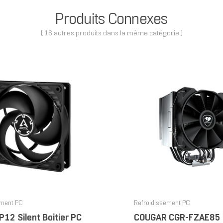
Produits Connexes
( 16 autres produits dans la même catégorie )
ement PC
Refroidissement PC
12 Silent Boitier PC
COUGAR CGR-FZAE85