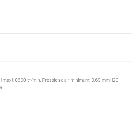
tion (max): 8600 tr/min, Pression d'air minimum: 3,69 mmH2O,
re