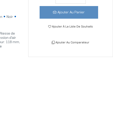
Ajouter Au Panier
in
Noir
Ajouter À La Liste De Souhaits
Vitesse de
ssion d'air
eur: 118 mm,
Ajouter Au Comparateur
re