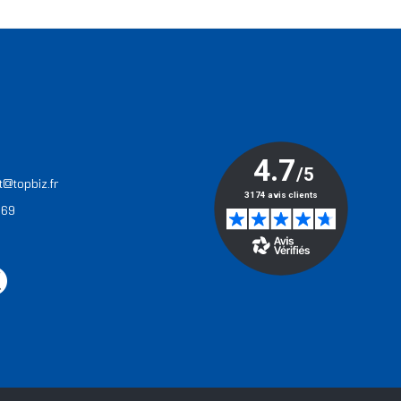
T
t@topbiz.fr
 69