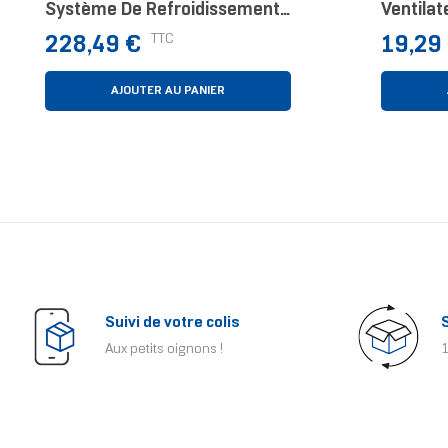
Système De Refroidissement
Ventilat
D’ordinateur Processeur Kit
Prix
Prix
TTC
228,49 €
19,29
Watercooling 12 Cm
AJOUTER AU PANIER
Suivi de votre colis
Aux petits oignons !
1