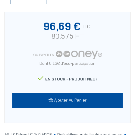
96,69 €
TTC
80.575 HT
OU PAYER EN
Dont 0.13€ d'éco-participation

EN STOCK -
PRODUITNEUF
Ajouter Au Panier