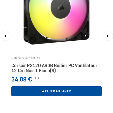
‹
›
Refroidissement PC
Corsair RS120 ARGB Boitier PC Ventilateur
12 Cm Noir 1 Pièce(s)
Prix
TTC
34,09 €
AJOUTER AU PANIER