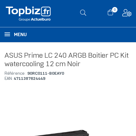
0
MENU
ASUS Prime LC 240 ARGB Boitier PC Kit
watercooling 12 cm Noir
Référence :
90RC0111-B0EAY0
EAN:
4711387624449