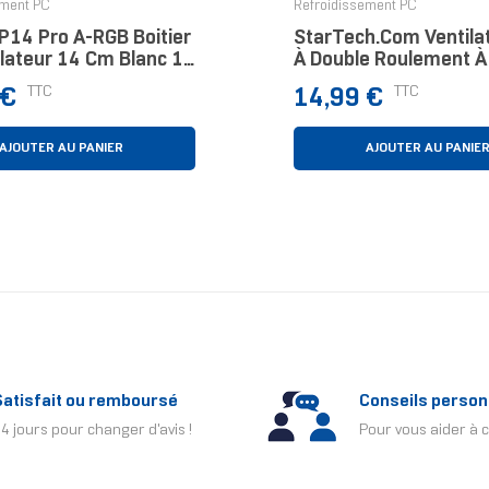
ement PC
Refroidissement PC
P14 Pro A-RGB Boitier
StarTech.com Ventila
ilateur 14 Cm Blanc 1
À Double Roulement À B
Alimentation TX3 - 8
Prix
TTC
TTC
 €
14,99 €
AJOUTER AU PANIER
AJOUTER AU PANIE
Satisfait ou remboursé
Conseils person
4 jours pour changer d'avis !
Pour vous aider à c