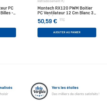
Refroidissement PC
teur PC
Montech RX120 PWM Boitier
illes -
PC Ventilateur 12 Cm Blanc 3
0 Mm
Pièce(s)
Prix
TTC
50,59 €
R
AJOUTER AU PANIER
nalisés
Vers les étoiles
hoisir
Des milliers de clients satisfaits !