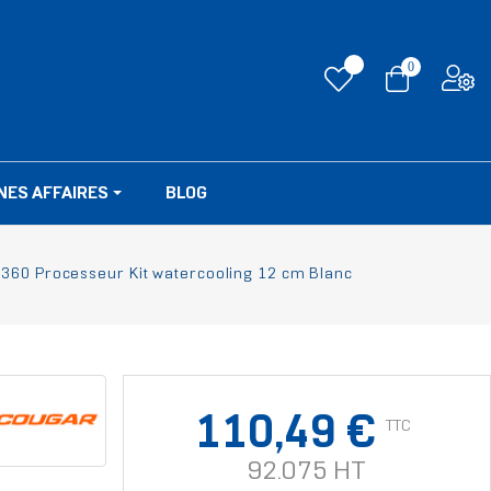
0
NES AFFAIRES
BLOG
0 Processeur Kit watercooling 12 cm Blanc
110,49 €
TTC
92.075 HT