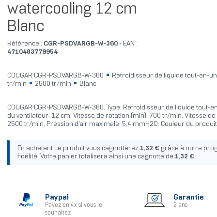
watercooling 12 cm
Blanc
Référence :
CGR-PSDVARGB-W-360
- EAN :
4710483779954
COUGAR CGR-PSDVARGB-W-360
Refroidisseur de liquide tout-en-u
tr/min
2500 tr/min
Blanc
COUGAR CGR-PSDVARGB-W-360. Type: Refroidisseur de liquide tout-e
du ventilateur: 12 cm, Vitesse de rotation (min): 700 tr/min, Vitesse de
2500 tr/min, Pression d'air maximale: 5,4 mmH2O. Couleur du produit
En achetant ce produit vous cagnotterez
1,32 €
grâce à notre pr
fidélité. Votre panier totalisera ainsi une cagnotte de
1,32 €
.
Paypal
Garantie
Payez en 4x si vous le
2 ans
souhaitez