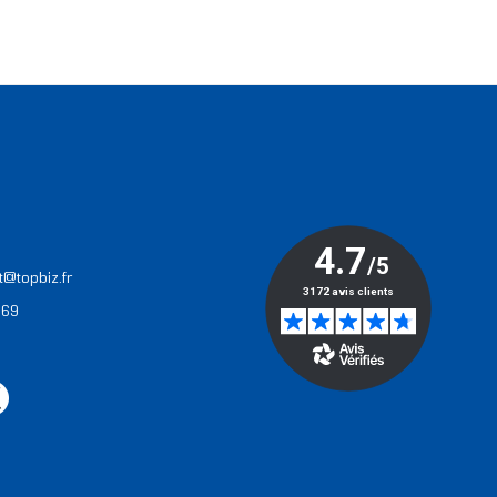
T
t@topbiz.fr
 69