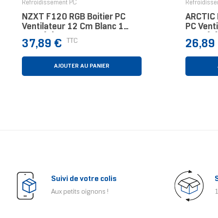
Refroidissement PC
Refroidiss
NZXT F120 RGB Boitier PC
ARCTIC 
Ventilateur 12 Cm Blanc 1
PC Vent
Pièce(s)
Pièce(s)
Prix
Prix
TTC
37,89 €
26,89
AJOUTER AU PANIER
Suivi de votre colis
Aux petits oignons !
1