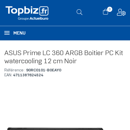
0
MENU
ASUS Prime LC 360 ARGB Boitier PC Kit
watercooling 12 cm Noir
Référence :
90RC0101-B0EAY0
EAN:
4711387624524