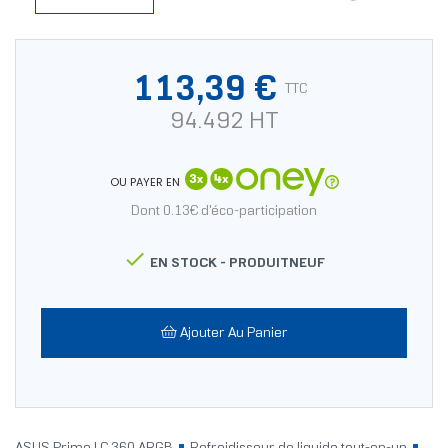
113,39 €
TTC
94.492 HT
OU PAYER EN
Dont 0.13€ d'éco-participation

EN STOCK -
PRODUITNEUF
Ajouter Au Panier