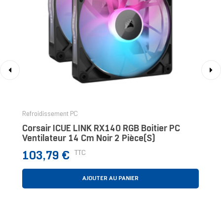
‹
›
Refroidissement PC
Corsair ICUE LINK RX140 RGB Boitier PC
Ventilateur 14 Cm Noir 2 Pièce(s)
Prix
TTC
103,79 €
AJOUTER AU PANIER