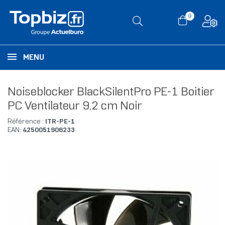
0
MENU
Noiseblocker BlackSilentPro PE-1 Boitier
PC Ventilateur 9,2 cm Noir
Référence :
ITR-PE-1
EAN:
4250051906233
RUPTURE DE STOCK