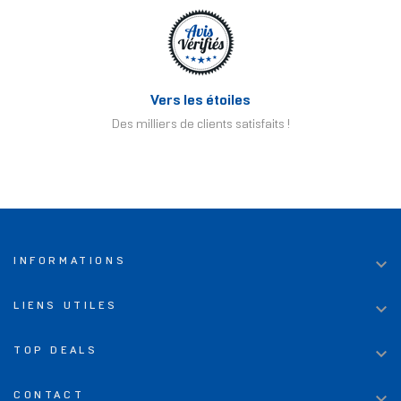
Vers les étoiles
Des milliers de clients satisfaits !

INFORMATIONS

LIENS UTILES

TOP DEALS

CONTACT