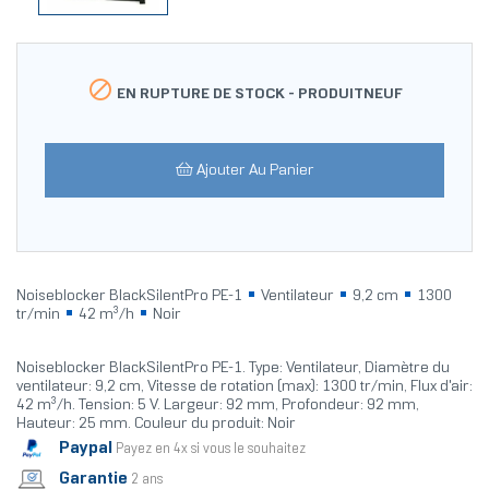

EN RUPTURE DE STOCK -
PRODUITNEUF
Ajouter Au Panier
Noiseblocker BlackSilentPro PE-1
Ventilateur
9,2 cm
1300
tr/min
42 m³/h
Noir
Noiseblocker BlackSilentPro PE-1. Type: Ventilateur, Diamètre du
ventilateur: 9,2 cm, Vitesse de rotation (max): 1300 tr/min, Flux d'air:
42 m³/h. Tension: 5 V. Largeur: 92 mm, Profondeur: 92 mm,
Hauteur: 25 mm. Couleur du produit: Noir
Paypal
Payez en 4x si vous le souhaitez
Garantie
2 ans