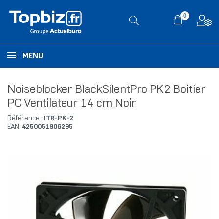
0
MENU
Noiseblocker BlackSilentPro PK2 Boitier
PC Ventilateur 14 cm Noir
Référence :
ITR-PK-2
EAN:
4250051906295
RUPTURE DE STOCK