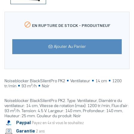

EN RUPTURE DE STOCK -
PRODUITNEUF
Ajouter Au Panier
Noiseblocker BlackSilentPro PK2
Ventilateur
14 cm
1200
tr/min
93 m³/h
Noir
Noiseblocker BlackSilentPro PK2. Type: Ventilateur, Diamètre du
ventilateur: 14 cm, Vitesse de rotation (max): 1200 tr/min, Flux d'air:
93 m³/h. Tension: 4.5 V. Largeur: 140 mm, Profondeur: 140 mm,
Hauteur: 25 mm. Couleur du produit: Noir
Paypal
Payez en 4x si vous le souhaitez
Garantie
2 ans