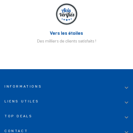
Vers les étoiles
Des milliers de clients satisfaits !

INFORMATIONS

LIENS UTILES

TOP DEALS

CONTACT